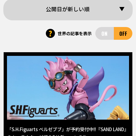
COLUMNS
公開日が新しい順
ABOUT
?
世界の記事を表示
LANGUAGE
JP
EN
FR
DE
ES
「S.H.Figuarts ベルゼブブ」が予約受付中!!『SAND LAND』