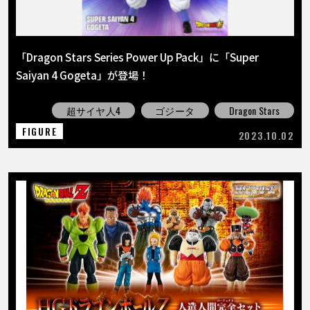
「Dragon Stars Series Power Up Pack」に「Super
Saiyan 4 Gogeta」が登場！
超サイヤ人4
ゴジータ
Dragon Stars
FIGURE
2023.10.02