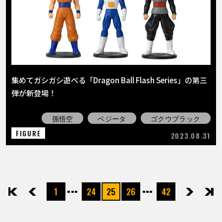
集めてガシガシ遊べる「Dragon Ball Flash Series」の第三
弾が新登場！
孫悟空
ベジータ
ゴクウブラック
FIGURE
2023.08.31
1
24
25
26
42
先頭
前へ
次へ
最後