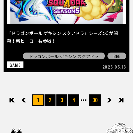
「ドラゴンボール ゲキシン スクアドラ」シーズン5が開
幕！新ヒーローも参戦！
ドラゴンボール ゲキシン スクアドラ
BNE
GAME
2026.05.13
1
2
3
4
30
先頭
前へ
次へ
最後