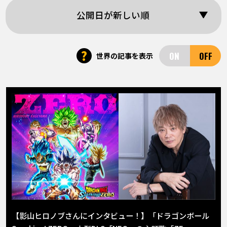
COLUMNS
公開日が新しい順
ABOUT
?
世界の記事を表示
LANGUAGE
JP
EN
FR
DE
ES
【影山ヒロノブさんにインタビュー！】「ドラゴンボール