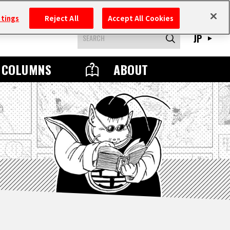
ttings
Reject All
Accept All Cookies
JP
COLUMNS
ABOUT