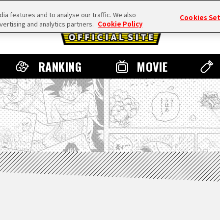
a features and to analyse our traffic. We also
Cookies Se
vertising and analytics partners.
Cookie Policy
RANKING
MOVIE