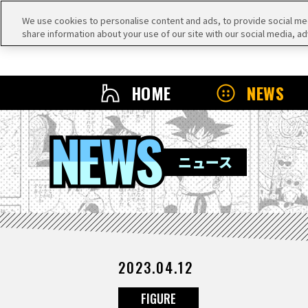
We use cookies to personalise content and ads, to provide social medi
share information about your use of our site with our social media, ad
HOME
NEWS
NEWS
ニュース
2023.04.12
FIGURE