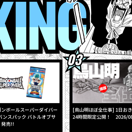
RANKING
4
【フュージョンワールド情報】最強ジャンプ10月号ふろくカード「
4
ウィークリー☆キャラクター紹介！第267回目は『ドラゴンボール
4
最強ジャンプ9月号大好評発売中!! 『ドラゴンボールSD』の表紙が目
3
【8月3日（月）】「Weekly Dragonball News」配信！
3
「BLOOD OF SAIYANS」シリーズ最新作に「超サイヤ人孫悟空」登
ゴンボールスーパーダイバー
[鳥山明ほぼ全仕事] 1日お
バンスパック バトルオブサ
24時間限定公開！ 2026/08
発売!!