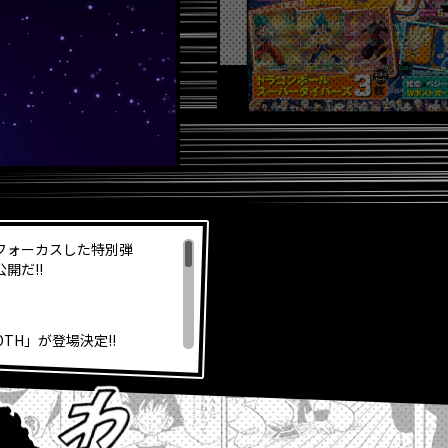
フォーカスした特別弾
公開だ!!
OOTH」が登場決定!!
ジナルビッグサイズウェアが
』コミックス3巻が発売！