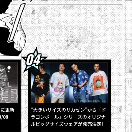
孫悟空」のスキルを公開！
超』の「グラノラ」！
印＆各種ふろくも充実!!
場！
きに更新
“大きいサイズのサカゼン”から「ド
/08
ラゴンボール」シリーズのオリジナ
ルビッグサイズウェアが発売決定!!