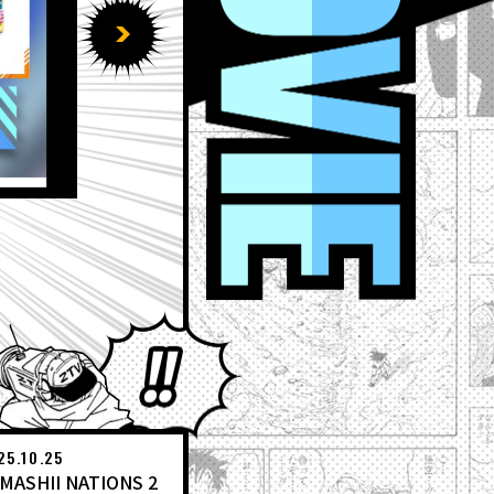
2026.07.20
【7月20日（月）】「Weekl
EVENT
Weekly Dragonball News
ワールドコレクタブルフィ
アミューズメント景品
IYANS
ドラゴンボール ゲキシン
いてみた
DBSCG
食玩
Ｖ
とよたろうが描いてみた
25.10.25
MASHII NATIONS 2