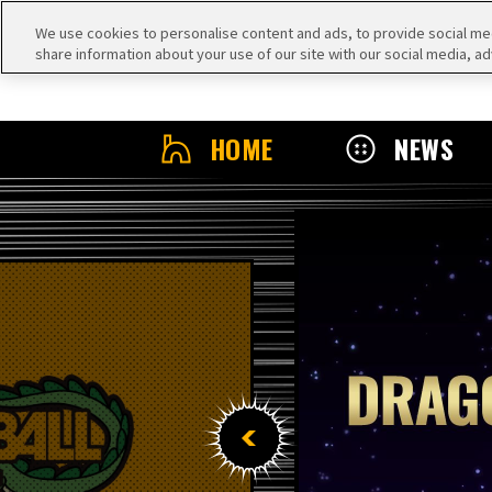
We use cookies to personalise content and ads, to provide social medi
share information about your use of our site with our social media, ad
HOME
NEWS