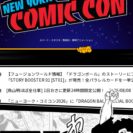
8
【フュージョンワールド情報】「ドラゴンボール」のストーリーに
「STORY BOOSTER 01 [ST01]」が発売！全パラレルカードを一挙
8
[鳥山明ほぼ全仕事] 1日おきに更新24時間限定公開！ 2026/08/08
7
「ニューヨーク・コミコン2026」に「DRAGON BALL SPECIAL B
6
“大きいサイズのサカゼン”から「ドラゴンボール」シリーズのオリ
発売決定!!
4
『ドラゴンボールスーパーダイバーズ-レッツ！スーパーダイブ !!