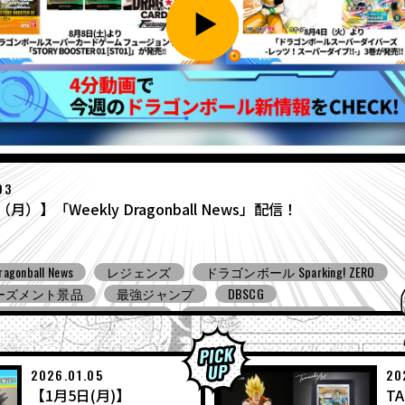
27
（月）】「Weekly Dragonball News」配信！
ragonball News
食玩
Ｖジャンプ
DBSCG
ンボールスーパーダイバーズ
ドラゴンボール ゼノバース３
ンボール ゲキシン スクアドラ
BNE
Grandista
BLOOD OF SA
ーズメント景品
バンプレスト
コミコン
とよたろうが描
ール Sparking! ZERO
ガシャポン
バンダイ
2026.01.05
20
【1月5日(月)】
TA