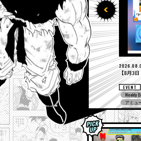
2026.07.
【7月27日
EVENT
ing! ZERO
Weekly D
ドラゴ
ノバース３
ドラゴ
アミュ
ドラゴンボ