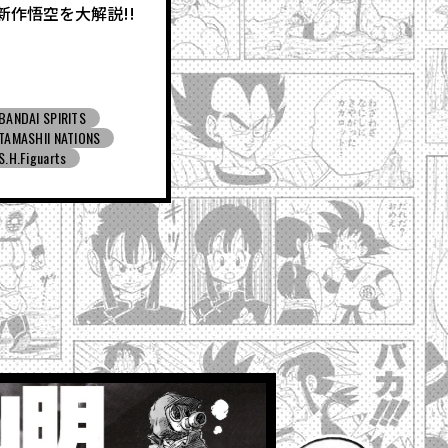
新作悟空を大解説!!
BANDAI SPIRITS
TAMASHII NATIONS
S.H.Figuarts