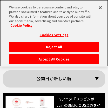
We use cookies to personalise content and ads, to
MEN
provide social media features and to analyse our traffic.
U
We also share information about your use of our site with
our social media, advertising and analytics partners.
Cookie Policy
「JUMP SHOP」の
Cookies Settings
検索結果
Reject All
HOME
Accept All Cookies
NEWS
公開日が新しい順
RANKING
MOVIE
TVアニメ『ドラゴンボー
ル』のDELICIOUS菜館をイ