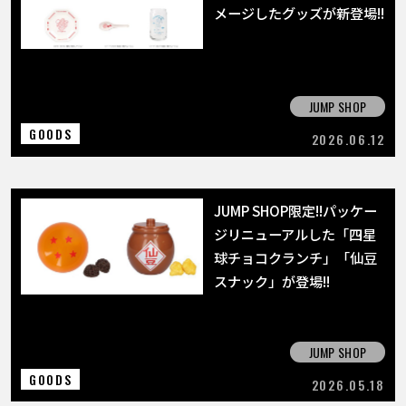
COLUMNS
メージしたグッズが新登場!!
ABOUT
JUMP SHOP
GOODS
LANGUAGE
2026.06.12
JP
EN
FR
DE
ES
JUMP SHOP限定!!パッケー
ジリニューアルした「四星
球チョコクランチ」「仙豆
スナック」が登場!!
JUMP SHOP
GOODS
2026.05.18