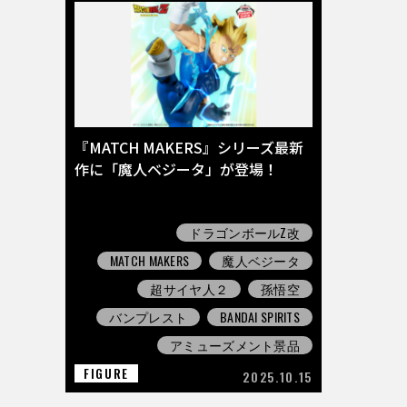
『MATCH MAKERS』シリーズ最新
作に「魔人ベジータ」が登場！
ドラゴンボールZ改
MATCH MAKERS
魔人ベジータ
超サイヤ人２
孫悟空
バンプレスト
BANDAI SPIRITS
アミューズメント景品
FIGURE
2025.10.15