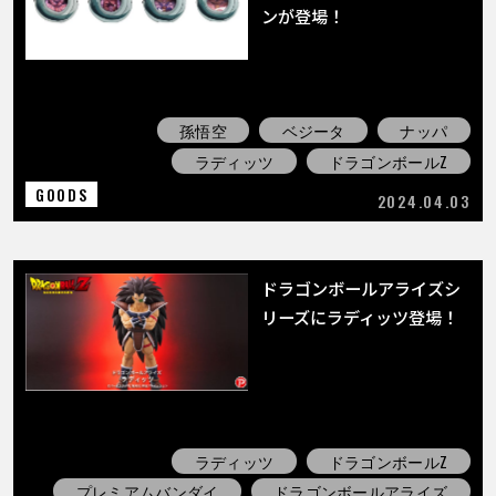
COLUMNS
ンが登場！
ABOUT
孫悟空
ベジータ
ナッパ
ラディッツ
ドラゴンボールZ
LANGUAGE
GOODS
2024.04.03
JP
EN
FR
DE
ES
ドラゴンボールアライズシ
リーズにラディッツ登場！
ラディッツ
ドラゴンボールZ
プレミアムバンダイ
ドラゴンボールアライズ