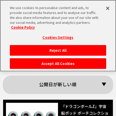
We use cookies to personalise content and ads, to
MEN
provide social media features and to analyse our traffic.
U
We also share information about your use of our site with
our social media, advertising and analytics partners.
Cookie Policy
「ラディッツ」の検
Cookies Settings
索結果
Reject All
HOME
Accept All Cookies
NEWS
公開日が新しい順
RANKING
MOVIE
『ドラゴンボールZ』宇宙
船ポッド ポーチコレクショ