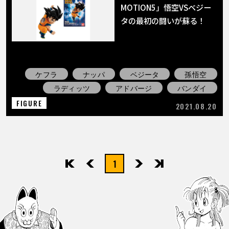
MOTION5」悟空VSベジー
タの最初の闘いが蘇る！
ケフラ
ナッパ
ベジータ
孫悟空
ラディッツ
アドバージ
バンダイ
FIGURE
2021.08.20
1
先頭
前へ
次へ
最後