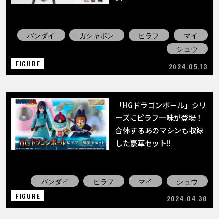
COLUMNS
ABOUT
バンダイ
ガシャポン
ピラフ
マイ
シュウ
FIGURE
2024.05.13
LANGUAGE
JP
EN
FR
DE
ES
「HGドラゴンボール」シリ
ーズにピラフ一味が登場！
合体するあのマシンも収録
した豪華セット!!
バンダイ
ピラフ
マイ
シュウ
FIGURE
2024.04.30