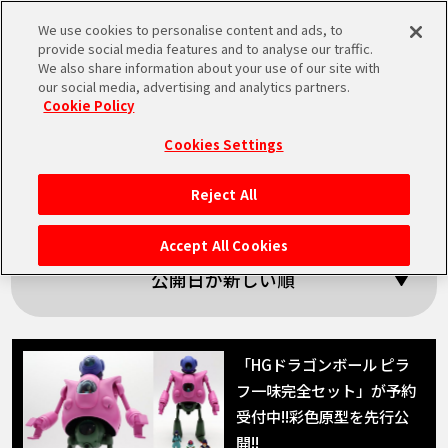
We use cookies to personalise content and ads, to
MEN
provide social media features and to analyse our traffic.
U
We also share information about your use of our site with
our social media, advertising and analytics partners.
Cookie Policy
「マイ」の検索結果
Cookies Settings
Reject All
HOME
Accept All Cookies
NEWS
公開日が新しい順
RANKING
「HGドラゴンボール ピラ
フ一味完全セット」が予約
MOVIE
受付中!!彩色原型を先行公
開!!