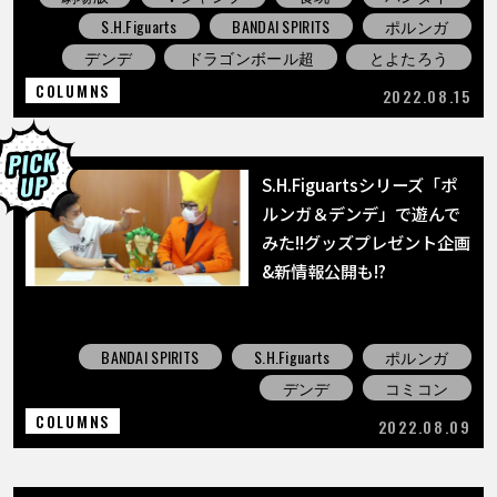
S.H.Figuarts
BANDAI SPIRITS
ポルンガ
デンデ
ドラゴンボール超
とよたろう
COLUMNS
2022.08.15
S.H.Figuartsシリーズ「ポ
ルンガ＆デンデ」で遊んで
みた!!グッズプレゼント企画
&新情報公開も!?
BANDAI SPIRITS
S.H.Figuarts
ポルンガ
デンデ
コミコン
COLUMNS
2022.08.09