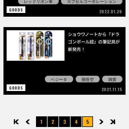
レッドリボン軍
カプセルコーポレーション
GOODS
2022.01.26
ショウワノートから『ドラ
ゴンボール超』の筆記具が
新発売！
ベジータ
孫悟空
雑貨
GOODS
2021.11.15
1
2
3
4
5
先頭
前へ
次へ
最後