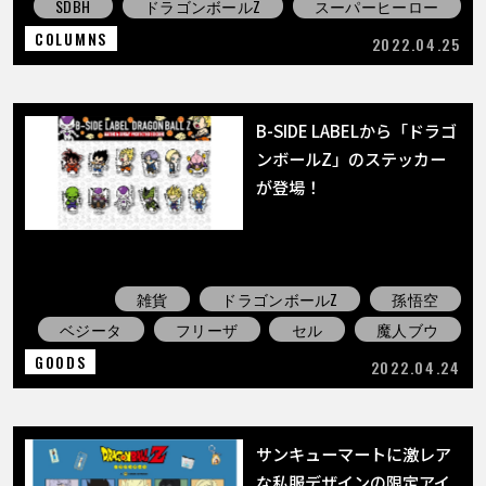
SDBH
ドラゴンボールZ
スーパーヒーロー
COLUMNS
2022.04.25
B-SIDE LABELから「ドラゴ
ンボールZ」のステッカー
が登場！
雑貨
ドラゴンボールZ
孫悟空
ベジータ
フリーザ
セル
魔人ブウ
GOODS
2022.04.24
サンキューマートに激レア
な私服デザインの限定アイ