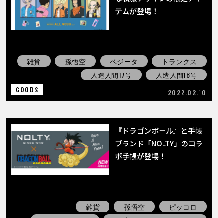
テムが登場！
雑貨
孫悟空
ベジータ
トランクス
人造人間17号
人造人間18号
GOODS
2022.02.10
『ドラゴンボール』と手帳
ブランド「NOLTY」のコラ
ボ手帳が登場！
雑貨
孫悟空
ピッコロ