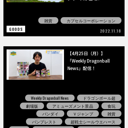
COLUMNS
ABOUT
雑貨
カプセルコーポレーション
GOODS
2022.11.18
LANGUAGE
【4月25日（月）】
JP
EN
FR
DE
ES
「Weekly Dragonball
News」配信！
Weekly Dragonball News
ドラゴンボール超
劇場版
アミューズメント景品
食玩
バンダイ
Ｖジャンプ
雑貨
バンプレスト
超戦士シールウエハース