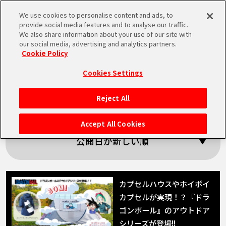
We use cookies to personalise content and ads, to
MEN
provide social media features and to analyse our traffic.
U
We also share information about your use of our site with
our social media, advertising and analytics partners.
Cookie Policy
「雑貨」の検索結果
Cookies Settings
Reject All
HOME
Accept All Cookies
NEWS
公開日が新しい順
RANKING
カプセルハウスやホイポイ
カプセルが実現！？『ドラ
MOVIE
ゴンボール』のアウトドア
シリーズが登場!!