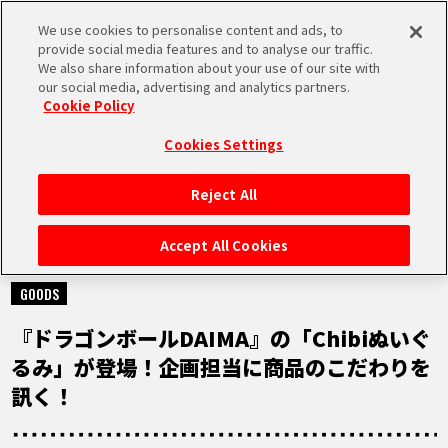
We use cookies to personalise content and ads, to
MEN
provide social media features and to analyse our traffic.
U
We also share information about your use of our site with
our social media, advertising and analytics partners.
Cookie Policy
NEWS
ニュース
Cookies Settings
Reject All
HOME
Accept All Cookies
2024.12.13
NEWS
GOODS
『ドラゴンボールDAIMA』の「Chibiぬいぐ
RANKING
るみ」が登場！企画担当に商品のこだわりを
訊く！
MOVIE