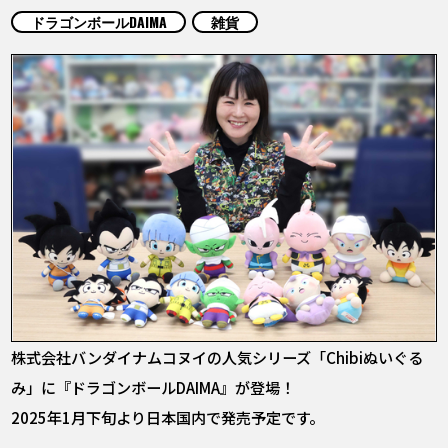
COLUMNS
ドラゴンボールDAIMA
雑貨
ABOUT
LANGUAGE
JP
EN
FR
DE
ES
株式会社バンダイナムコヌイの人気シリーズ「Chibiぬいぐる
み」に『ドラゴンボールDAIMA』が登場！
2025年1月下旬より日本国内で発売予定です。