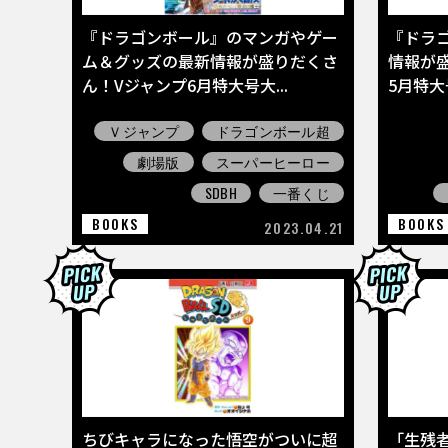
『ドラゴンボール』のマンガやゲー
『ドラ
ム＆グッズの最新情報が盛りだくさ
情報が
ん！Vジャンプ6月特大号大...
5月特
Ｖジャンプ
ドラゴンボール超
劇場版
スーパーヒーロー
SDBH
一番くじ
BOOKS
BOOKS
2023.04.21
ちびキャラになった悟空がついに超
「生残