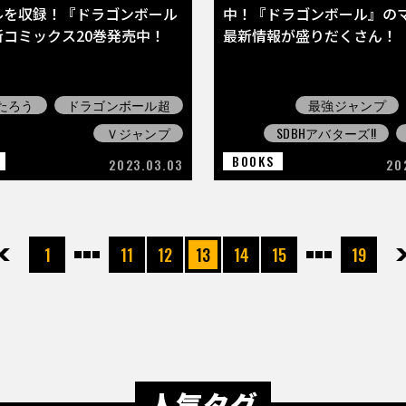
ルを収録！『ドラゴンボール
中！『ドラゴンボール』の
新コミックス20巻発売中！
最新情報が盛りだくさん！
たろう
ドラゴンボール超
最強ジャンプ
Ｖジャンプ
SDBHアバターズ!!
BOOKS
2023.03.03
20
先頭
前へ
1
11
12
13
14
15
19
次へ
最
人気タグ