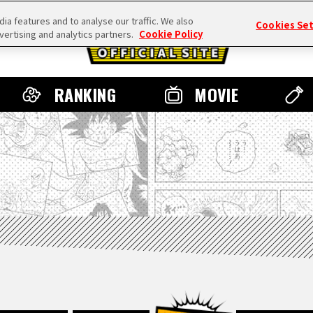
a features and to analyse our traffic. We also
Cookies Se
vertising and analytics partners.
Cookie Policy
RANKING
MOVIE