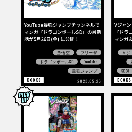
YouTube最強ジャンプチャンネルで
Vジャ
マンガ『ドラゴンボールSD』の最新
『ドラ
話が5月26日(金) に公開！
マンガ
孫悟空
フリーザ
Ｖジ
ドラゴンボールSD
YouTube
最強ジャンプ
SDBH
BOOKS
BOOKS
2023.05.26