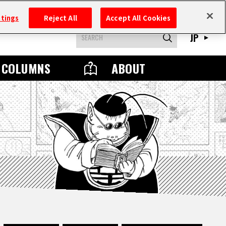
ttings
Reject All
Accept All Cookies
JP
COLUMNS
ABOUT