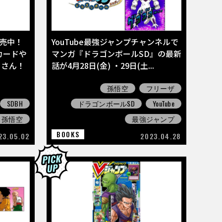
売中！
YouTube最強ジャンプチャンネルで
カードや
マンガ『ドラゴンボールSD』の最新
くさん！
話が4月28日(金) ・29日(土...
孫悟空
フリーザ
SDBH
ドラゴンボールSD
YouTube
孫悟空
最強ジャンプ
BOOKS
23.05.02
2023.04.28