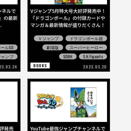
ャンネルで
Vジャンプ5月特大号大好評発売中！
』の最新
『ドラゴンボール』の付録カードや
.
マンガ＆最新情報が盛りだくさん！
Ｖジャンプ
ドラゴンボール超
ールSD
劇場版
スーパーヒーロー
ジャンプ
SDBH
S.H.Figuarts
BOOKS
23.03.24
2023.03.20
評発売
YouTube最強ジャンプチャンネルで