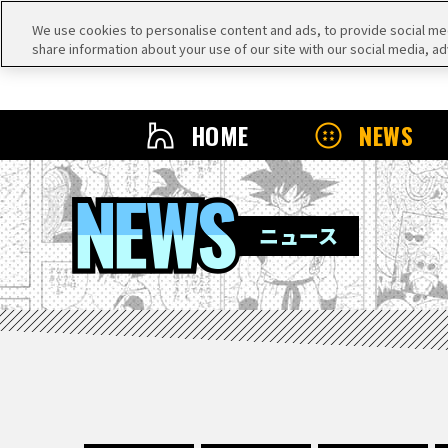
We use cookies to personalise content and ads, to provide social medi
share information about your use of our site with our social media, ad
HOME
NEWS
NEWS
ニュース