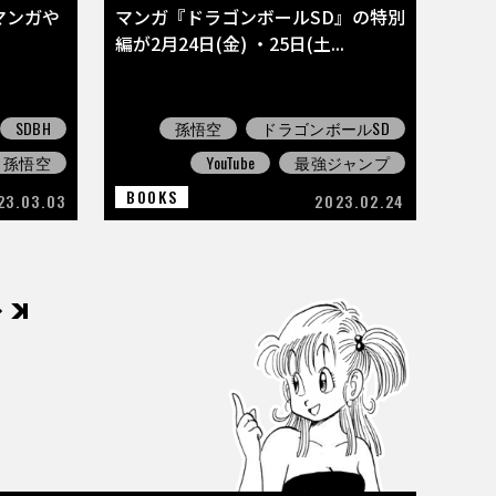
マンガや
マンガ『ドラゴンボールSD』の特別
編が2月24日(金) ・25日(土...
SDBH
孫悟空
ドラゴンボールSD
孫悟空
YouTube
最強ジャンプ
BOOKS
23.03.03
2023.02.24
後