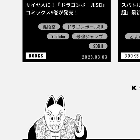
サイヤ人に！『ドラゴンボールSD』
スバト
コミックス9巻が発売！
超』最
孫悟空
ドラゴンボールSD
YouTube
最強ジャンプ
とよ
SDBH
BOOKS
BOOKS
2023.03.03