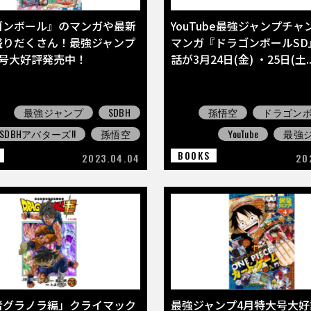
ゴンボール』のマンガや最新
YouTube最強ジャンプチ
盛りだくさん！最強ジャンプ
マンガ『ドラゴンボールSD
大号大好評発売中！
話が3月24日(金) ・25日(土..
最強ジャンプ
SDBH
孫悟空
ドラゴンボ
SDBHアバターズ!!
孫悟空
YouTube
最強
BOOKS
2023.04.04
20
者グラノラ編」クライマック
最強ジャンプ4月特大号大好