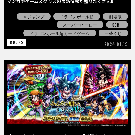
マンガやゲーム＆グッズの最新情報が盛りだくさん!!
Ｖジャンプ
ドラゴンボール超
劇場版
スーパーヒーロー
SDBH
ドラゴンボール超カードゲーム
一番くじ
BOOKS
2024.01.19