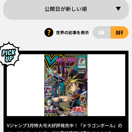
COLUMNS
公開日が新しい順
ABOUT
?
世界の記事を表示
LANGUAGE
JP
EN
FR
DE
ES
Vジャンプ3月特大号大好評発売中！『ドラゴンボール』の