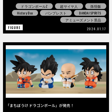
ドラゴンボールZ
超サイヤ人
孫悟飯
History Box
バンプレスト
BANDAI SPIRITS
アミューズメント景品
FIGURE
2024.01.17
「まちぼうけ ドラゴンボール」が発売！