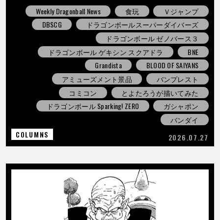
Weekly Dragonball News
食玩
Ｖジャンプ
DBSCG
ドラゴンボールスーパーダイバーズ
ドラゴンボール ゼノバース３
ドラゴンボール ゲキシン スクアドラ
BNE
Grandista
BLOOD OF SAIYANS
アミューズメント景品
バンプレスト
コミコン
とよたろうが描いてみた
ドラゴンボール Sparking! ZERO
ガシャポン
バンダイ
COLUMNS
2026.07.27