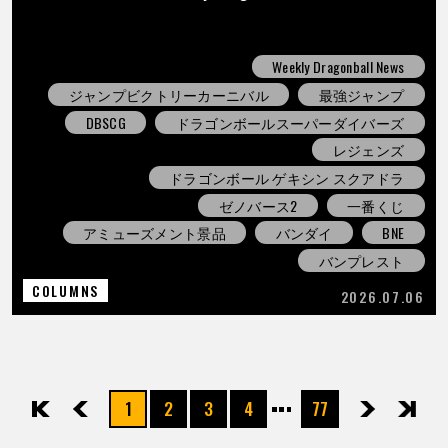
Weekly Dragonball News
ジャンプビクトリーカーニバル
最強ジャンプ
DBSCG
ドラゴンボールスーパーダイバーズ
レジェンズ
ドラゴンボール ゲキシン スクアドラ
ゼノバース2
一番くじ
アミューズメント景品
バンダイ
BNE
バンプレスト
COLUMNS
2026.07.06
1
2
3
4
77
先頭
前へ
次へ
最後