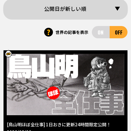
COLUMNS
公開日が新しい順
ABOUT
?
世界の記事を表示
LANGUAGE
JP
EN
FR
DE
ES
[鳥山明ほぼ全仕事] 1日おきに更新24時間限定公開！