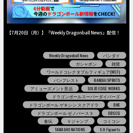
【7月20日（月）】「Weekly Dragonball News」配信！
Weekly Dragonball News
バンダイ
ガシャポン
雑貨
ワールドコレクタブルフィギュア(WCF)
バンプレスト
BANDAI SPIRITS
アミューズメント景品
SOLID EDGE WORKS
ドラゴンボールスーパーダイバーズ
ドラゴンボール ゲキシン スクアドラ
BNE
ドラゴンボール ゼノバース３
DBSCG
食玩
Ｖジャンプ
コミコン
TAMASHII NATIONS
S.H.Figuarts