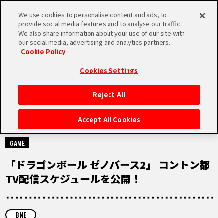
We use cookies to personalise content and ads, to
MEN
provide social media features and to analyse our traffic.
U
We also share information about your use of our site with
our social media, advertising and analytics partners.
Cookie Policy
NEWS
ニュース
Cookies Settings
Reject All
HOME
Accept All Cookies
2022.04.06
NEWS
GAME
「ドラゴンボール ゼノバース2」 コントン都
RANKING
TV配信スケジュールを公開！
MOVIE
BNE