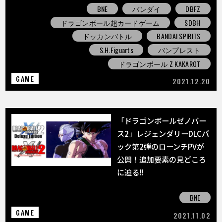
BNE
バンダイ
DBFZ
ドラゴンボール超カードゲーム
SDBH
ドッカンバトル
BANDAI SPIRITS
S.H.Figuarts
バンプレスト
ドラゴンボール Z KAKAROT
GAME
2021.12.20
「ドラゴンボールゼノバー
ス2」レジェンダリーDLCパ
ック第2弾のローンチPVが
公開！追加要素の見どころ
に迫る!!
BNE
GAME
2021.11.02