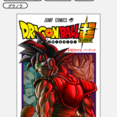
COLUMNS
グラノラ
ABOUT
LANGUAGE
JP
EN
FR
DE
ES