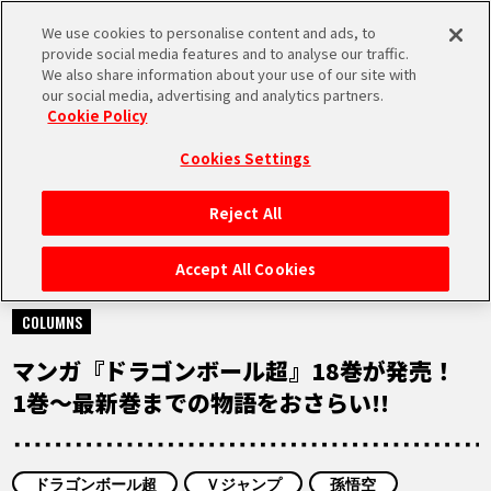
We use cookies to personalise content and ads, to
MEN
provide social media features and to analyse our traffic.
U
We also share information about your use of our site with
our social media, advertising and analytics partners.
Cookie Policy
NEWS
ニュース
Cookies Settings
Reject All
HOME
Accept All Cookies
2022.03.31
NEWS
COLUMNS
マンガ『ドラゴンボール超』18巻が発売！
RANKING
1巻～最新巻までの物語をおさらい!!
MOVIE
ドラゴンボール超
Ｖジャンプ
孫悟空