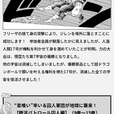
フリーザの捨て身の突撃により、ジレンを場外に落とすことに
成功します！ 参加者全員が脱落したかに見えましたが、人造
人間17号が機転を利かせて身を潜めていたことが判明。力の大
会は、悟空たち第7宇宙の優勝となりました。
他の宇宙は消滅してしまいましたが、優勝賞品として超ドラゴ
ンボールで願いを叶える権利を得た17号が、消滅した全ての宇
宙を復活させました！
“星喰い”率いる囚人軍団が地球に襲来！
【銀河パトロール囚人編】（9巻～15巻）