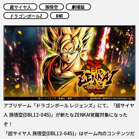
COLUMNS
超サイヤ人
孫悟空
劇場版
ドラゴンボールZ
BNE
ABOUT
LANGUAGE
JP
EN
FR
DE
ES
アプリゲーム「ドラゴンボール レジェンズ」にて、「超サイヤ
人 孫悟空(DBL12-04S)」が新たなZENKAI覚醒対象になった
ぞ！
「超サイヤ人 孫悟空(DBL12-04S)」はゲーム内のコンテンツだ