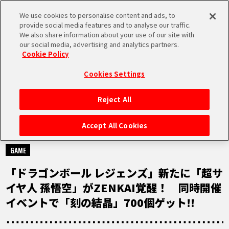
We use cookies to personalise content and ads, to
MEN
provide social media features and to analyse our traffic.
U
We also share information about your use of our site with
our social media, advertising and analytics partners.
Cookie Policy
NEWS
ニュース
Cookies Settings
Reject All
HOME
Accept All Cookies
2022.01.12
NEWS
GAME
「ドラゴンボール レジェンズ」新たに「超サ
RANKING
イヤ人 孫悟空」がZENKAI覚醒！ 同時開催
イベントで「刻の結晶」700個ゲット!!
MOVIE