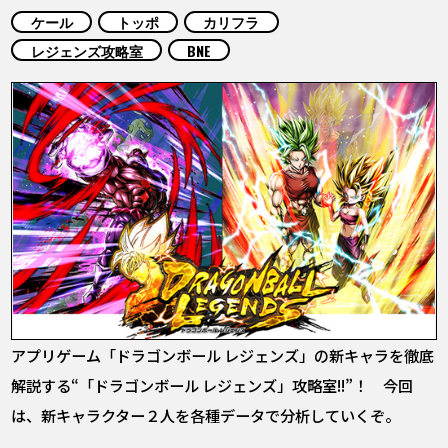
COLUMNS
ケール
トッポ
カリフラ
レジェンズ攻略室
BNE
ABOUT
LANGUAGE
JP
EN
FR
DE
ES
アプリゲーム「ドラゴンボール レジェンズ」の新キャラを徹底
解説する“「ドラゴンボール レジェンズ」攻略室!!”！ 今回
は、新キャラクター２人を各種データで分析していくぞ。