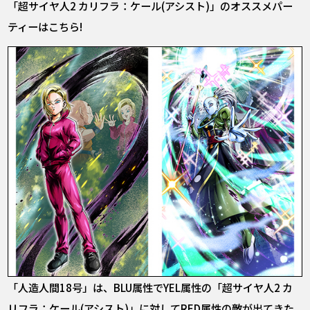
「超サイヤ人2 カリフラ：ケール(アシスト)」のオススメパー
ティーはこちら!
「人造人間18号」は、BLU属性でYEL属性の「超サイヤ人2 カ
リフラ：ケール(アシスト)」に対してRED属性の敵が出てきた