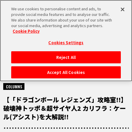
We use cookies to personalise content and ads, to
MEN
provide social media features and to analyse our traffic.
U
We also share information about your use of our site with
our social media, advertising and analytics partners.
Cookie Policy
NEWS
ニュース
Cookies Settings
Reject All
HOME
Accept All Cookies
2021.09.10
NEWS
COLUMNS
【「ドラゴンボール レジェンズ」攻略室!!】
RANKING
破壊神トッポ＆超サイヤ人2 カリフラ：ケー
ル(アシスト)を大解説!!
MOVIE