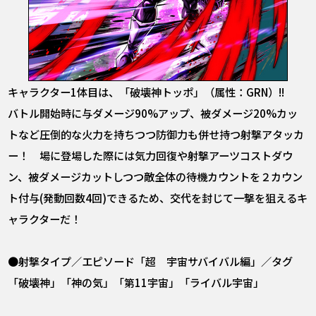
キャラクター1体目は、「破壊神トッポ」（属性：GRN）!!
バトル開始時に与ダメージ90%アップ、被ダメージ20%カッ
トなど圧倒的な火力を持ちつつ防御力も併せ持つ射撃アタッカ
ー！ 場に登場した際には気力回復や射撃アーツコストダウ
ン、被ダメージカットしつつ敵全体の待機カウントを２カウン
ト付与(発動回数4回)できるため、交代を封じて一撃を狙えるキ
ャラクターだ！
●射撃タイプ／エピソード「超 宇宙サバイバル編」／タグ
「破壊神」「神の気」「第11宇宙」「ライバル宇宙」