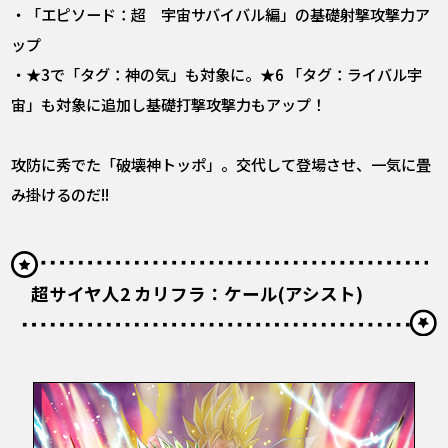
・「エピソード：超 宇宙サバイバル編」の基礎射撃攻撃力ア
ップ
・★3で「タグ：神の気」も対象に。★6 「タグ：ライバル宇
宙」も対象に追加し基礎打撃攻撃力もアップ！
攻防に秀でた「破壊神トッポ」。交代して登場させ、一気に畳
み掛けるのだ!!
超サイヤ人2 カリフラ：ケール(アシスト)