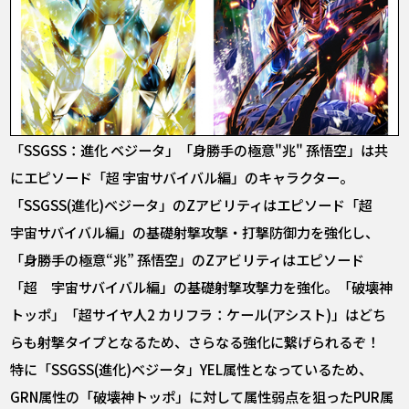
「SSGSS：進化 ベジータ」「身勝手の極意"兆" 孫悟空」は共
にエピソード「超 宇宙サバイバル編」のキャラクター。
「SSGSS(進化)ベジータ」のZアビリティはエピソード「超
宇宙サバイバル編」の基礎射撃攻撃・打撃防御力を強化し、
「身勝手の極意“兆” 孫悟空」のZアビリティはエピソード
「超 宇宙サバイバル編」の基礎射撃攻撃力を強化。「破壊神
トッポ」「超サイヤ人2 カリフラ：ケール(アシスト)」はどち
らも射撃タイプとなるため、さらなる強化に繋げられるぞ！
特に「SSGSS(進化)ベジータ」YEL属性となっているため、
GRN属性の「破壊神トッポ」に対して属性弱点を狙ったPUR属