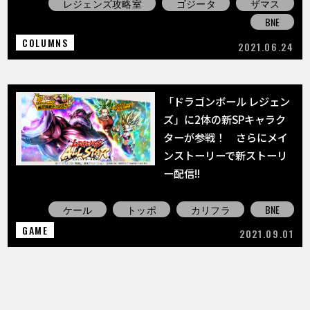
レジェンズ攻略室
ゴジータ
ザマス
BNE
COLUMNS
2021.06.24
「ドラゴンボール レジェン
ズ」に2体の新SPキャラク
ターが参戦！ さらにメイ
ンストーリーで新ストーリ
ー配信!!
ケール
トッポ
カリフラ
BNE
GAME
2021.09.01