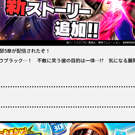
部5章が配信されたぞ！
ウブラック…！ 不敵に笑う彼の目的は一体…!? 気になる展