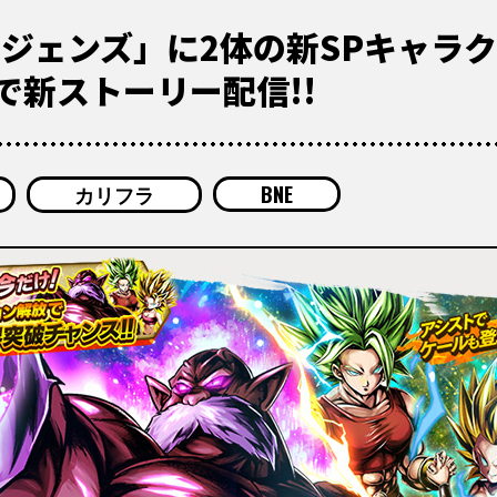
レジェンズ」に2体の新SPキャラ
で新ストーリー配信!!
カリフラ
BNE