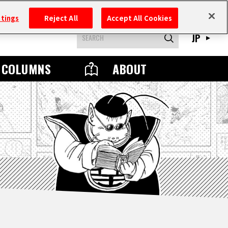
ttings
Reject All
Accept All Cookies
JP
COLUMNS
ABOUT