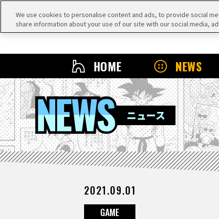
We use cookies to personalise content and ads, to provide social medi
share information about your use of our site with our social media, ad
HOME
NEWS
NEWS
ニュース
2021.09.01
GAME