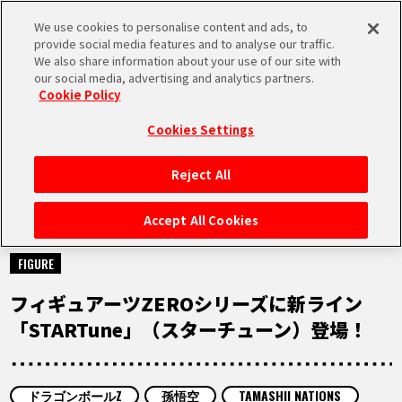
We use cookies to personalise content and ads, to
MEN
provide social media features and to analyse our traffic.
U
We also share information about your use of our site with
our social media, advertising and analytics partners.
Cookie Policy
NEWS
ニュース
Cookies Settings
Reject All
HOME
Accept All Cookies
2026.06.29
NEWS
FIGURE
フィギュアーツZEROシリーズに新ライン
RANKING
「STARTune」（スターチューン）登場！
MOVIE
ドラゴンボールZ
孫悟空
TAMASHII NATIONS