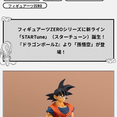
COLUMNS
フィギュアーツZERO
ABOUT
フィギュアーツZEROシリーズに新ライン
「STARTune」（スターチューン）誕生！
LANGUAGE
『ドラゴンボールZ』より「孫悟空」が登
JP
EN
FR
DE
ES
場！