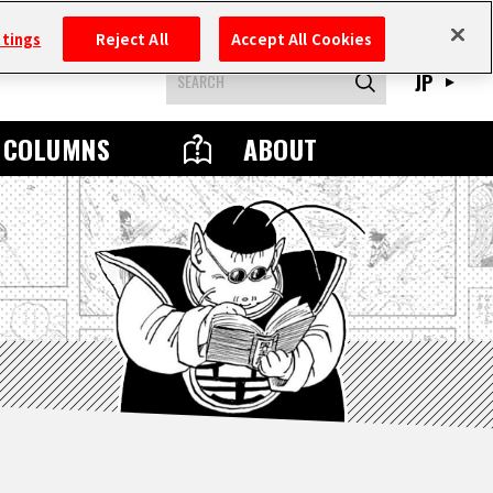
ttings
Reject All
Accept All Cookies
JP
COLUMNS
ABOUT