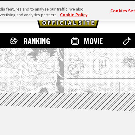
a features and to analyse our traffic. We also
Cookies Se
vertising and analytics partners.
Cookie Policy
RANKING
MOVIE