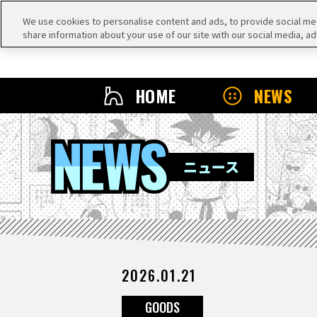
We use cookies to personalise content and ads, to provide social medi
share information about your use of our site with our social media, ad
HOME
NEWS
NEWS
ニュース
2026.01.21
GOODS