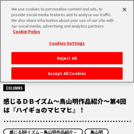
We use cookies to personalise content and ads, to
MEN
provide social media features and to analyse our traffic.
U
We also share information about your use of our site with
our social media, advertising and analytics partners.
Cookie Policy
NEWS
ニュース
Cookies Settings
Reject All
HOME
Accept All Cookies
2021.08.12
NEWS
COLUMNS
感じるＤＢイズム～鳥山明作品紹介～第4回
RANKING
は『ハイギョのマヒマヒ』！
MOVIE
感じるDBイズム～鳥山明作品紹介～
鳥山明