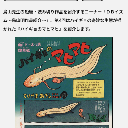
COLUMNS
鳥山先生の短編・読み切り作品を紹介するコーナー「ＤＢイズ
ABOUT
ム～鳥山明作品紹介～」。第4回はハイギョの奇妙な生態が描
かれた『ハイギョのマヒマヒ』を紹介します。
LANGUAGE
JP
EN
FR
DE
ES