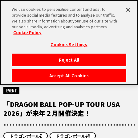
We use cookies to personalise content and ads, to
MEN
provide social media features and to analyse our traffic.
U
We also share information about your use of our site with
our social media, advertising and analytics partners.
Cookie Policy
NEWS
ニュース
Cookies Settings
Reject All
HOME
Accept All Cookies
2025.12.12
NEWS
EVENT
「DRAGON BALL POP-UP TOUR USA
RANKING
2026」が来年２月開催決定！
MOVIE
ドラゴンボールZ
ドラゴンボール超