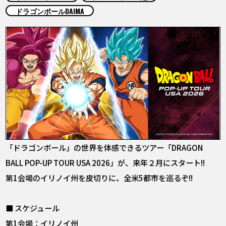
COLUMNS
ドラゴンボールDAIMA
ABOUT
LANGUAGE
JP
EN
FR
DE
ES
「ドラゴンボール」の世界を体感できるツアー「DRAGON
BALL POP-UP TOUR USA 2026」が、来年２月にスタート!!
第1会場のイリノイ州を皮切りに、全米5都市を巡るぞ!!
■ スケジュール
第1会場：イリノイ州