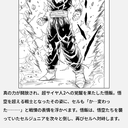
真の力が開放され、超サイヤ人2への覚醒を果たした悟飯。悟
空を超える戦士となったその姿に、セルも「か…変わっ
た………」と戦慄の表情を浮かべます。悟飯は、悟空たちを襲
っていたセルジュニアを次々と倒し、再びセルへ対峙します。