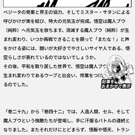
ベジータの発案と界王の協力、そしてミスター・サタンによる
呼びかけが実を結び、特大の元気玉が完成。悟空は魔人ブウ
（純粋）へ元気玉を放ちます。消滅する魔人ブウ（純粋）が生
まれ変わり、いつか再戦できることを願って「またな！」と声
をかける姿には、闘いが大好きでやさしいサイヤ人である、悟
空らしさが表れているのではないでしょうか。
その後、平和を取り戻した世界で、悟空は魔人ブウ（純粋）の
生まれ変わりであるウーブと出会い、修業をつけることを決め
るのでした。
「巻二十九」から「巻四十二」では、人造人間、セル、そして
魔人ブウという強敵たちが登場し、手に汗握るバトルの連続と
なりました。またそれだけにとどまらず、悟飯や悟天、トラン