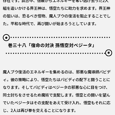
存在です。試合中、悟飯からエネルギーを奪い逃げ去った2人
組を追いかける界王神は、悟空たちに助力を求めます。界王神
の狙いは、恐るべき怪物、魔人ブウの復活を阻止することでし
た。平和な時代で、再び闘いが始まろうとしています。
巻三十八「宿命の対決 孫悟空対ベジータ」
魔人ブウ復活のエネルギーを集めるのは、邪悪な魔導師バビデ
ィ。彼の策略により、悟空たちはバビディの配下と闘うことに
なります。そしてバビディはベジータの邪悪な心に目をつけ、
同士討ちをさせるため魔術で支配します。悟空との闘いを望ん
でいたベジータはその支配をあえて受け入れ、悟空もそれに応
じ、2人は再び拳を交えることになります。