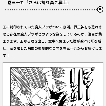
巻三十九「さらば誇り高き戦士」
玉に封印されていた魔人ブウがついに復活。界王神をも恐れさ
せる存在の魔人ブウがどのような姿をしているのか、注目が集
まります。玉から噴き出し、空中へ集まった煙が徐々に形を成
し、姿を現した瞬間の衝撃的なコマを巻三十九からお届けしま
す！