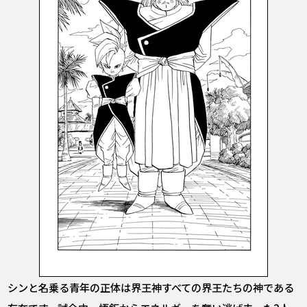
シンと名乗る青年の正体は界王神――すべての界王たちの神である