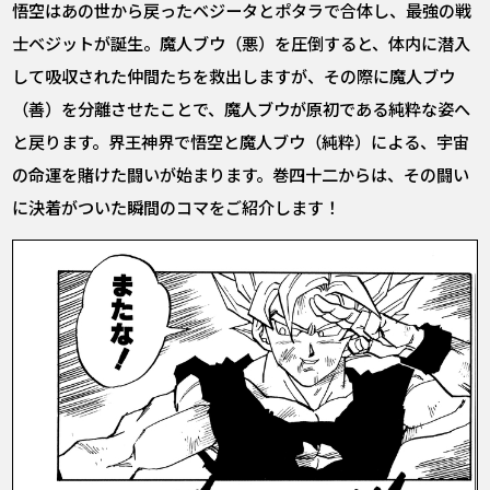
悟空はあの世から戻ったベジータとポタラで合体し、最強の戦
士ベジットが誕生。魔人ブウ（悪）を圧倒すると、体内に潜入
して吸収された仲間たちを救出しますが、その際に魔人ブウ
（善）を分離させたことで、魔人ブウが原初である純粋な姿へ
と戻ります。界王神界で悟空と魔人ブウ（純粋）による、宇宙
の命運を賭けた闘いが始まります。巻四十二からは、その闘い
に決着がついた瞬間のコマをご紹介します！