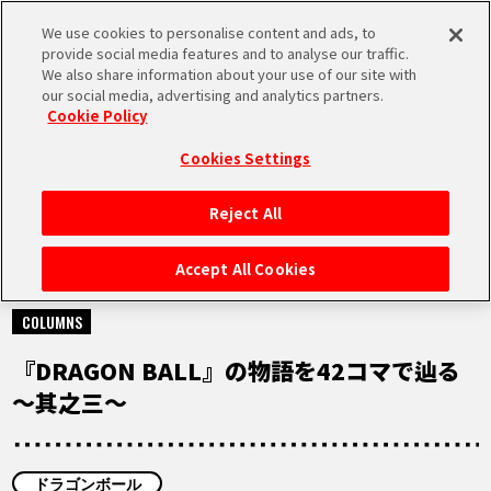
We use cookies to personalise content and ads, to
MEN
provide social media features and to analyse our traffic.
U
We also share information about your use of our site with
our social media, advertising and analytics partners.
Cookie Policy
NEWS
ニュース
Cookies Settings
Reject All
HOME
Accept All Cookies
2025.12.04
NEWS
COLUMNS
『DRAGON BALL』の物語を42コマで辿る
RANKING
～其之三～
MOVIE
ドラゴンボール