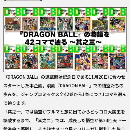
COLUMNS
ABOUT
LANGUAGE
JP
EN
FR
DE
ES
『DRAGON BALL』の連載開始記念日である11月20日に合わせ
スタートした本企画。漫画『DRAGON BALL』での悟空たちの
歩みを、ジャンプコミックス全42巻から1巻につき1コマを選ん
で辿ります。
「其之一」では悟空がブルマと旅に出てからピッコロ大魔王を
撃破するまで、「其之二」では、成長した悟空が第23回天下一
武道会で優勝し、その後ナメック星でフリーザに勝利した後ま