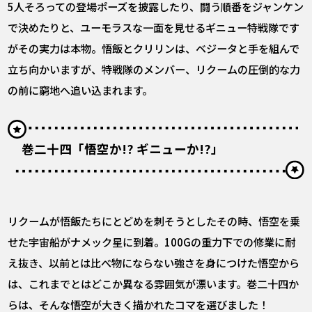
5人そろっての登場ポーズを披露したり、闘う順番をジャンケン
で決めたりと、ユーモラスな一面を見せるギニュー特戦隊です
がその実力は本物。悟飯とクリリンは、ベジータと手を組んで
立ち向かいますが、特戦隊のメンバー、リクームの圧倒的な力
の前に窮地へ追い込まれます。
巻二十四「悟空か!? ギニューか!?」
リクームが悟飯たちにとどめを刺そうとしたその時、悟空を乗
せた宇宙船がナメック星に到着。100Gの重力下での修業に耐
え抜き、以前とは比べ物にならない強さを身につけた悟空から
は、これまでとはどこか異なる雰囲気が漂います。巻二十四か
らは、そんな悟空が大きく描かれたコマを選びました！