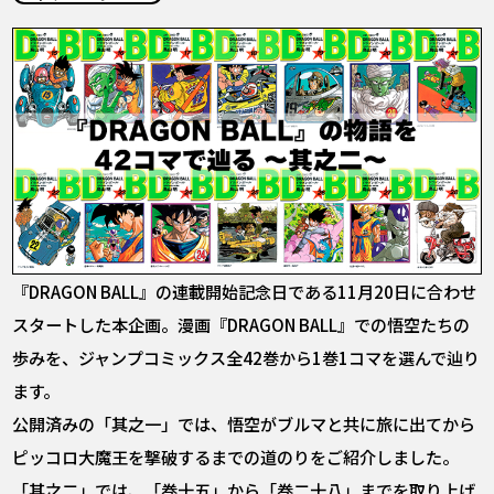
COLUMNS
ABOUT
LANGUAGE
JP
EN
FR
DE
ES
『DRAGON BALL』の連載開始記念日である11月20日に合わせ
スタートした本企画。漫画『DRAGON BALL』での悟空たちの
歩みを、ジャンプコミックス全42巻から1巻1コマを選んで辿り
ます。
公開済みの「其之一」では、悟空がブルマと共に旅に出てから
ピッコロ大魔王を撃破するまでの道のりをご紹介しました。
「其之二」では、「巻十五」から「巻二十八」までを取り上げ