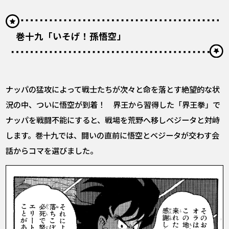
巻十九「いそげ！孫悟空」
ナッパの猛攻によって戦士たちが次々と命を落とす絶望的な状
況の中、ついに悟空が到着！ 界王から習得した「界王拳」で
ナッパを戦闘不能にすると、戦場を荒野へ移しベジータと対峙
します。巻十九では、闘いの直前に悟空とベジータが交わす会
話からコマを選びました。