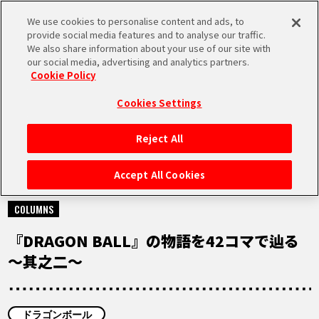
We use cookies to personalise content and ads, to
MEN
provide social media features and to analyse our traffic.
U
We also share information about your use of our site with
our social media, advertising and analytics partners.
Cookie Policy
NEWS
ニュース
Cookies Settings
Reject All
HOME
Accept All Cookies
2025.11.27
NEWS
COLUMNS
『DRAGON BALL』の物語を42コマで辿る
RANKING
～其之二～
MOVIE
ドラゴンボール