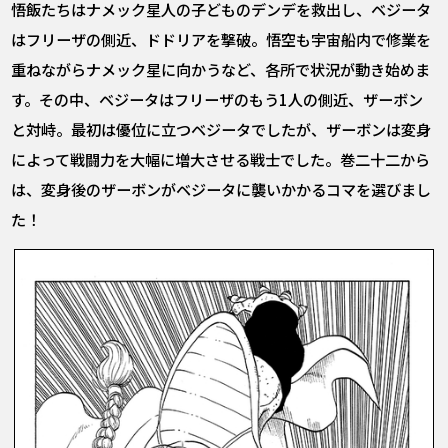
悟飯たちはナメック星人の子どものデンデを救出し、ベジータ
はフリーザの側近、ドドリアを撃破。悟空も宇宙船内で修業を
重ねながらナメック星に向かうなど、各所で状況が動き始めま
す。その中、ベジータはフリーザのもう1人の側近、ザーボン
と対峙。最初は優位に立つベジータでしたが、ザーボンは変身
によって戦闘力を大幅に増大させる戦士でした。巻二十二から
は、変身後のザーボンがベジータに襲いかかるコマを選びまし
た！