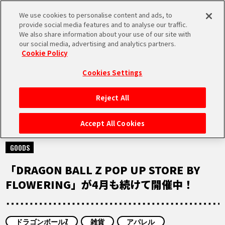
We use cookies to personalise content and ads, to
MEN
provide social media features and to analyse our traffic.
U
We also share information about your use of our site with
our social media, advertising and analytics partners.
Cookie Policy
NEWS
ニュース
Cookies Settings
Reject All
HOME
Accept All Cookies
2025.04.01
NEWS
GOODS
「DRAGON BALL Z POP UP STORE BY
RANKING
FLOWERING」が4月も続けて開催中！
MOVIE
ドラゴンボールZ
雑貨
アパレル