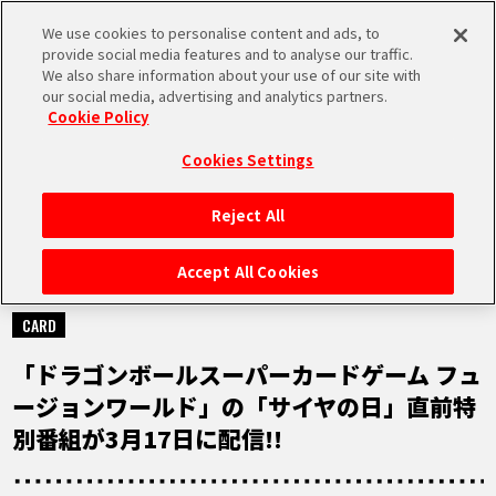
We use cookies to personalise content and ads, to
MEN
provide social media features and to analyse our traffic.
U
We also share information about your use of our site with
our social media, advertising and analytics partners.
Cookie Policy
NEWS
ニュース
Cookies Settings
Reject All
HOME
Accept All Cookies
2025.03.11
NEWS
CARD
「ドラゴンボールスーパーカードゲーム フュ
RANKING
ージョンワールド」の「サイヤの日」直前特
別番組が3月17日に配信!!
MOVIE