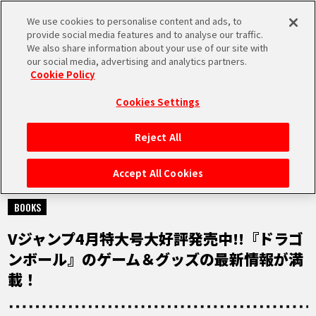
We use cookies to personalise content and ads, to
MEN
provide social media features and to analyse our traffic.
U
We also share information about your use of our site with
our social media, advertising and analytics partners.
Cookie Policy
NEWS
ニュース
Cookies Settings
Reject All
HOME
Accept All Cookies
2025.02.20
NEWS
BOOKS
Vジャンプ4月特大号大好評発売中!!『ドラゴ
RANKING
ンボール』のゲーム＆グッズの最新情報が満
載！
MOVIE