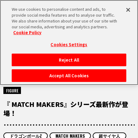
We use cookies to personalise content and ads, to
MEN
provide social media features and to analyse our traffic.
U
We also share information about your use of our site with
our social media, advertising and analytics partners.
Cookie Policy
NEWS
ニュース
Cookies Settings
Reject All
HOME
Accept All Cookies
2024.07.17
NEWS
FIGURE
『 MATCH MAKERS』シリーズ最新作が登
RANKING
場！
MOVIE
ドラゴンボールZ
MATCH MAKERS
超サイヤ人