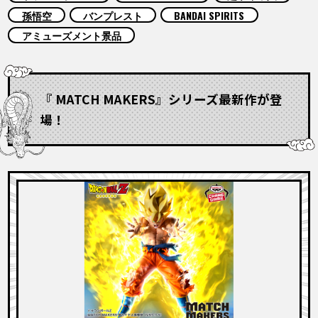
COLUMNS
孫悟空
バンプレスト
BANDAI SPIRITS
アミューズメント景品
ABOUT
『 MATCH MAKERS』シリーズ最新作が登
LANGUAGE
場！
JP
EN
FR
DE
ES