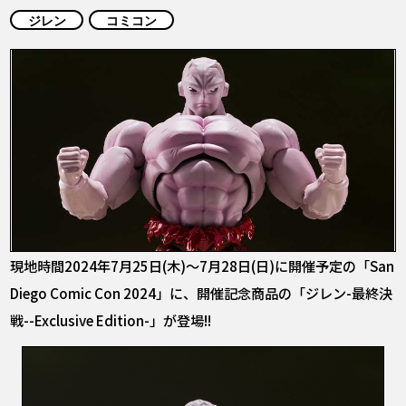
COLUMNS
ジレン
コミコン
ABOUT
LANGUAGE
JP
EN
FR
DE
ES
現地時間2024年7月25日(木)～7月28日(日)に開催予定の「San
Diego Comic Con 2024」に、開催記念商品の「ジレン-最終決
戦--Exclusive Edition-」が登場!!