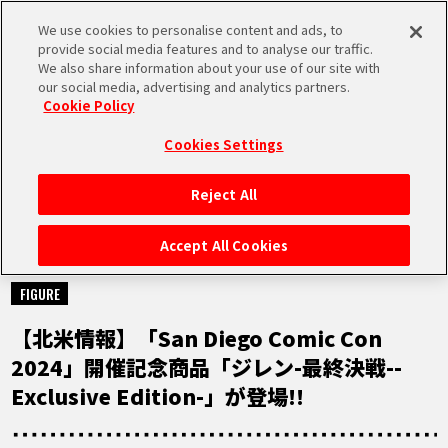
We use cookies to personalise content and ads, to
MEN
provide social media features and to analyse our traffic.
U
We also share information about your use of our site with
our social media, advertising and analytics partners.
Cookie Policy
NEWS
ニュース
Cookies Settings
Reject All
HOME
Accept All Cookies
2024.06.20
NEWS
FIGURE
【北米情報】「San Diego Comic Con
RANKING
2024」開催記念商品「ジレン-最終決戦--
Exclusive Edition-」が登場!!
MOVIE