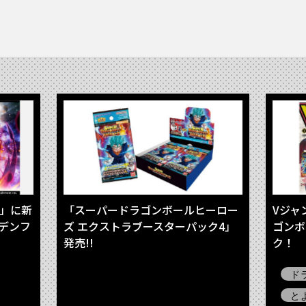
ズ」に新
「スーパードラゴンボールヒーロー
Vジャ
ルデンフ
ズ エクストラブースターパック4」
ゴンボ
発売!!
ク！
ド
と