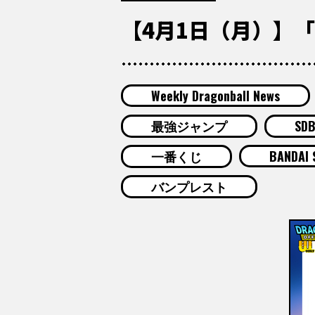
【4月1日（月）】「We
Weekly Dragonball News
最強ジャンプ
SD
一番くじ
BANDAI 
バンプレスト