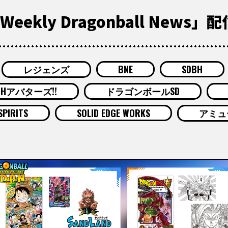
ekly Dragonball News」
レジェンズ
BNE
SDBH
BHアバターズ!!
ドラゴンボールSD
SPIRITS
SOLID EDGE WORKS
アミュ