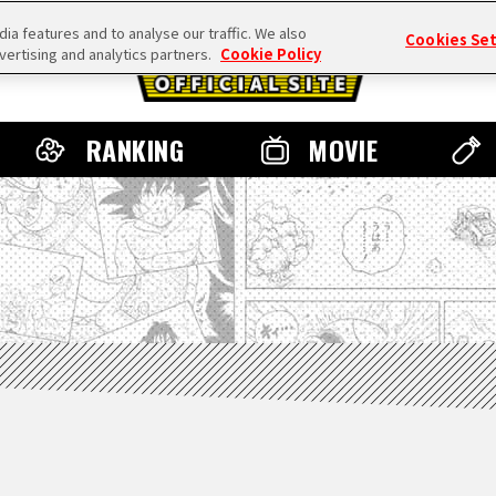
a features and to analyse our traffic. We also
Cookies Se
vertising and analytics partners.
Cookie Policy
RANKING
MOVIE