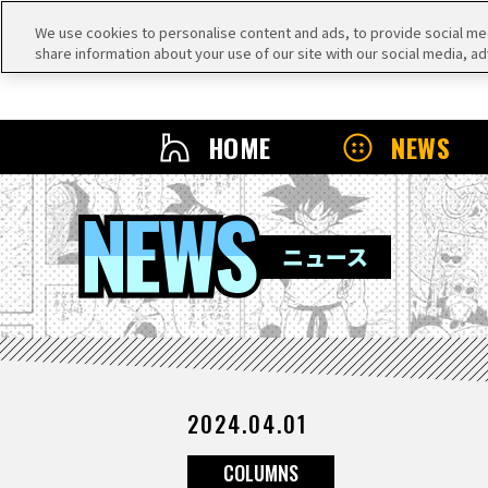
We use cookies to personalise content and ads, to provide social medi
share information about your use of our site with our social media, ad
HOME
NEWS
NEWS
ニュース
2024.04.01
COLUMNS