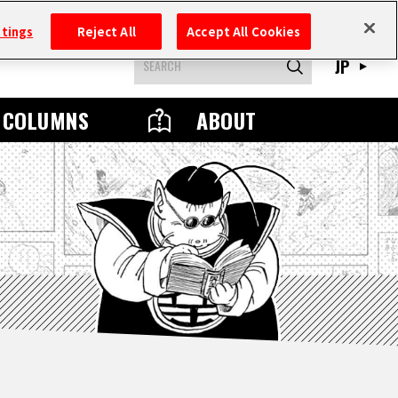
ttings
Reject All
Accept All Cookies
JP
COLUMNS
ABOUT