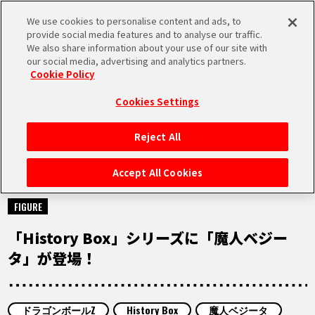
We use cookies to personalise content and ads, to
MEN
provide social media features and to analyse our traffic.
U
We also share information about your use of our site with
our social media, advertising and analytics partners.
Cookie Policy
NEWS
ニュース
Cookies Settings
Reject All
HOME
Accept All Cookies
2024.04.22
NEWS
FIGURE
「History Box」シリーズに「魔人ベジー
RANKING
タ」が登場！
MOVIE
ドラゴンボールZ
History Box
魔人ベジータ