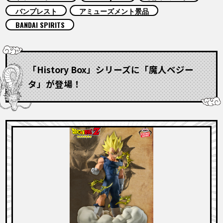
COLUMNS
バンプレスト
アミューズメント景品
BANDAI SPIRITS
ABOUT
「History Box」シリーズに「魔人ベジー
LANGUAGE
タ」が登場！
JP
EN
FR
DE
ES