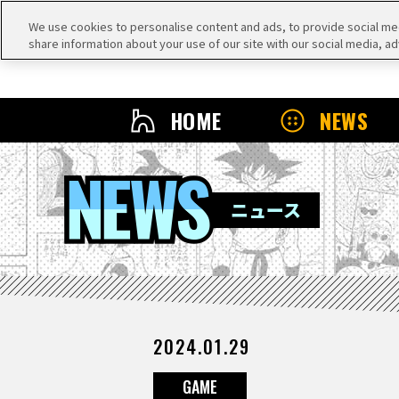
We use cookies to personalise content and ads, to provide social medi
share information about your use of our site with our social media, ad
HOME
NEWS
NEWS
ニュース
2024.01.29
GAME