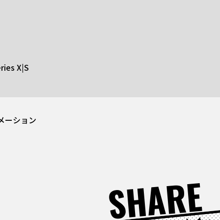
ies X|S
ニメーション
SHARE