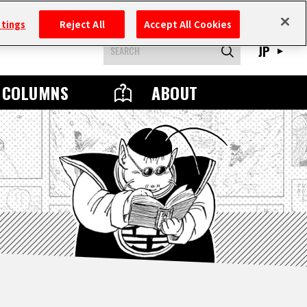
ttings
Reject All
Accept All Cookies
JP
COLUMNS
ABOUT