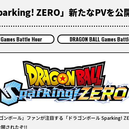
rking! ZERO」新たなPVを公開
Games Battle Hour
DRAGON BALL Games Battl
ル』ファンが注目する「ドラゴンボール Sparking! ZERO」
が公開されたぞ!!