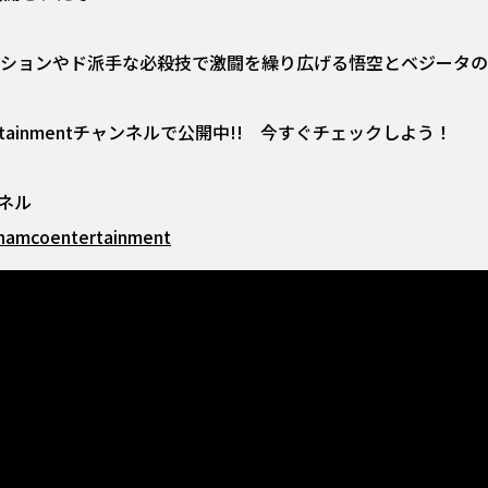
クションやド派手な必殺技で激闘を繰り広げる悟空とベジータの姿
 Entertainmentチャンネルで公開中!! 今すぐチェックしよう！
ンネル
namcoentertainment