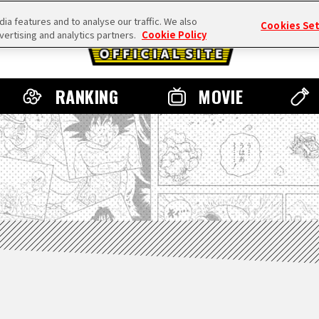
a features and to analyse our traffic. We also
Cookies Se
vertising and analytics partners.
Cookie Policy
RANKING
MOVIE