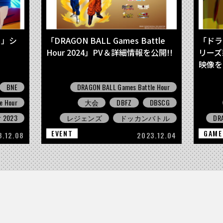
!」シ
「DRAGON BALL Games Battle
「ドラゴ
Hour 2024」PV＆詳細情報を公開!!
リーズ
映像を
BNE
DRAGON BALL Games Battle Hour
e Hour
大会
DBFZ
DBSCG
r 2023
レジェンズ
ドッカンバトル
DRA
EVENT
GAME
3.12.08
2023.12.04