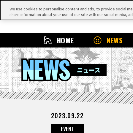
We use cookies to personalise content and ads, to provide social medi
share information about your use of our site with our social media, ad
HOME
NEWS
NEWS
ニュース
2023.09.22
EVENT