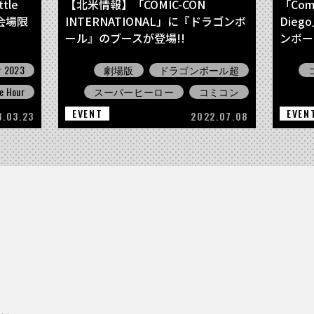
tle
【北米情報】「COMIC-CON
「Comic
！会場限
INTERNATIONAL」に『ドラゴンボ
Die
ール』のブースが登場!!
ンボー
特設ペ
r 2023
劇場版
ドラゴンボール超
e Hour
スーパーヒーロー
コミコン
EVENT
EVEN
3.03.23
2022.07.08