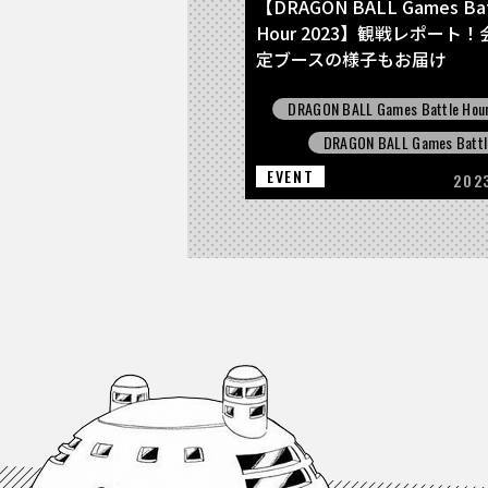
【DRAGON BALL Games Bat
Hour 2023】観戦レポート
定ブースの様子もお届け
DRAGON BALL Games Battle Hou
DRAGON BALL Games Battl
EVENT
202