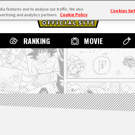
a features and to analyse our traffic. We also
Cookies Se
vertising and analytics partners.
Cookie Policy
RANKING
MOVIE