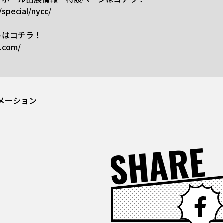
/special/nycc/
トはコチラ！
.com/
メーション
SHARE