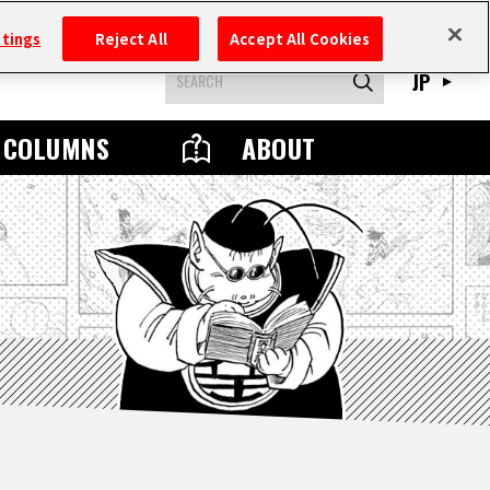
ttings
Reject All
Accept All Cookies
JP
COLUMNS
ABOUT