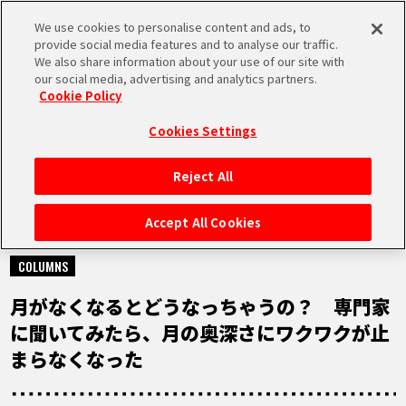
We use cookies to personalise content and ads, to
MEN
provide social media features and to analyse our traffic.
U
We also share information about your use of our site with
our social media, advertising and analytics partners.
Cookie Policy
NEWS
ニュース
Cookies Settings
Reject All
HOME
Accept All Cookies
2023.09.28
NEWS
COLUMNS
月がなくなるとどうなっちゃうの？ 専門家
RANKING
に聞いてみたら、月の奥深さにワクワクが止
まらなくなった
MOVIE