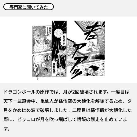
COLUMNS
専門家に聞いてみた
ABOUT
LANGUAGE
JP
EN
FR
DE
ES
ドラゴンボールの原作では、月が2回破壊されます。一度目は
天下一武道会中、亀仙人が孫悟空の大猿化を解除するため、夕
月をかめはめ波で破壊しました。二度目は孫悟飯が大猿化した
際に、ピッコロが月を吹っ飛ばして悟飯の暴走を止めていま
す。