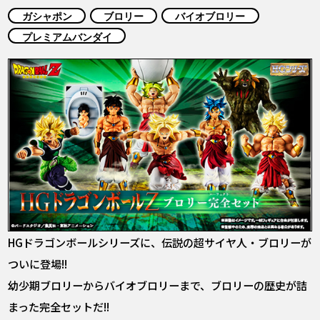
COLUMNS
ガシャポン
ブロリー
バイオブロリー
プレミアムバンダイ
ABOUT
LANGUAGE
JP
EN
FR
DE
ES
HGドラゴンボールシリーズに、伝説の超サイヤ人・ブロリーが
ついに登場!!
幼少期ブロリーからバイオブロリーまで、ブロリーの歴史が詰
まった完全セットだ!!