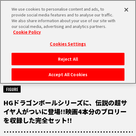
We use cookies to personalise content and ads, to
MEN
provide social media features and to analyse our traffic.
U
We also share information about your use of our site with
our social media, advertising and analytics partners.
Cookie Policy
NEWS
ニュース
Cookies Settings
Reject All
HOME
Accept All Cookies
2023.05.29
NEWS
FIGURE
HGドラゴンボールシリーズに、伝説の超サ
RANKING
イヤ人がついに登場!!映画4本分のブロリー
を収録した完全セット!!
MOVIE