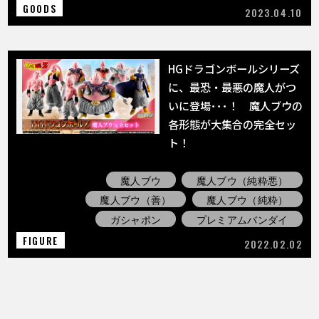
GOODS
2023.04.10
HGドラゴンボールシリーズ
に、最恐・最悪の魔人がつ
いに登場･･･！ 魔人ブウの
各形態が大集合の完全セッ
ト！
魔人ブウ
魔人ブウ（純粋悪）
魔人ブウ（善）
魔人ブウ（純粋）
ガシャポン
プレミアムバンダイ
FIGURE
2022.02.02