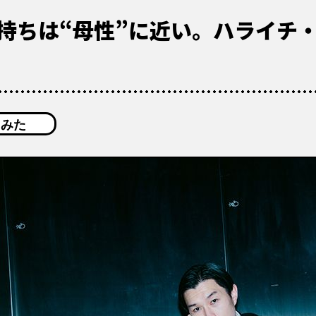
持ちは“母性”に近い。ハライチ
てみた