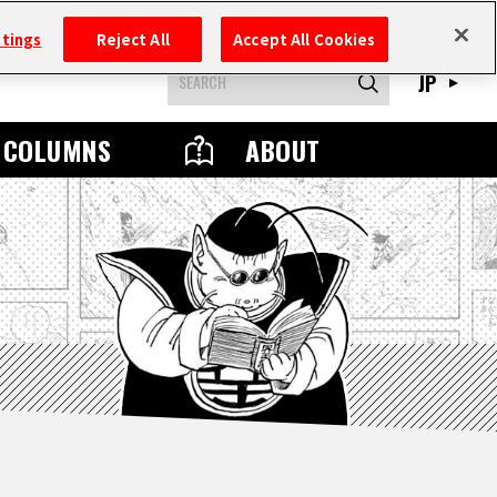
ttings
Reject All
Accept All Cookies
JP
COLUMNS
ABOUT