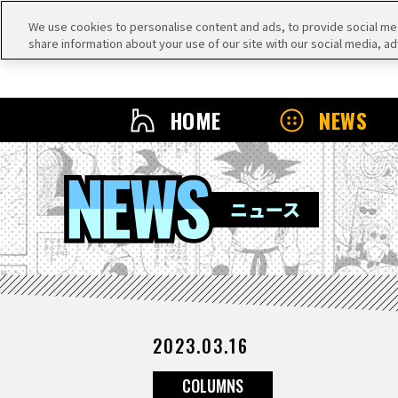
We use cookies to personalise content and ads, to provide social medi
share information about your use of our site with our social media, ad
HOME
NEWS
NEWS
ニュース
2023.03.16
COLUMNS