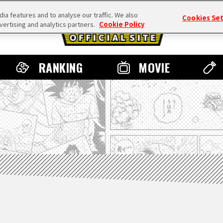
a features and to analyse our traffic. We also
Cookies Se
vertising and analytics partners.
Cookie Policy
RANKING
MOVIE