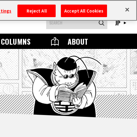
ttings
Reject All
Accept All Cookies
JP
COLUMNS
ABOUT