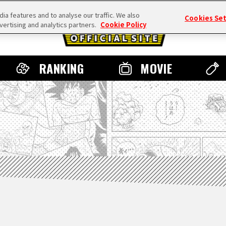
a features and to analyse our traffic. We also
Cookies Se
vertising and analytics partners.
Cookie Policy
RANKING
MOVIE