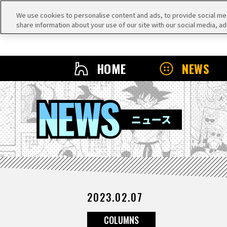
We use cookies to personalise content and ads, to provide social medi
share information about your use of our site with our social media, ad
HOME
NEWS
NEWS
ニュース
2023.02.07
COLUMNS