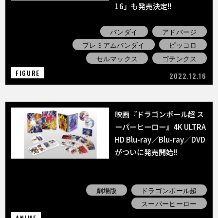
16」も発売決定!!
バンダイ
アドバージ
プレミアムバンダイ
ピッコロ
セルマックス
ゴテンクス
FIGURE
2022.12.16
映画『ドラゴンボール超 ス
ーパーヒーロー』4K ULTRA
HD Blu-ray／Blu-ray／DVD
がついに発売開始!!
劇場版
ドラゴンボール超
スーパーヒーロー
ANIME