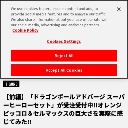
We use cookies to personalise content and ads, to
MEN
provide social media features and to analyse our traffic.
U
We also share information about your use of our site with
our social media, advertising and analytics partners.
Cookie Policy
NEWS
ニュース
Cookies Settings
Reject All
HOME
Accept All Cookies
2023.01.30
NEWS
FIGURE
【前編】「ドラゴンボールアドバージ スーパ
RANKING
ーヒーローセット」が受注受付中!!オレンジ
ピッコロ＆セルマックスの巨大さを実際に感
MOVIE
じてみた!!