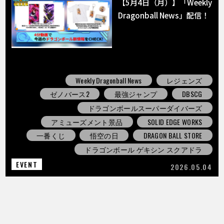
【5月4日（月）】「Weekly
Dragonball News」配信！
Weekly Dragonball News
レジェンズ
ゼノバース2
最強ジャンプ
DBSCG
ドラゴンボールスーパーダイバーズ
アミューズメント景品
SOLID EDGE WORKS
一番くじ
悟空の日
DRAGON BALL STORE
ドラゴンボール ゲキシン スクアドラ
EVENT
2026.05.04