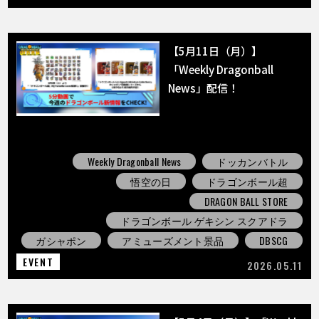
【5月11日（月）】
「Weekly Dragonball
News」配信！
Weekly Dragonball News
ドッカンバトル
悟空の日
ドラゴンボール超
DRAGON BALL STORE
ドラゴンボール ゲキシン スクアドラ
ガシャポン
アミューズメント景品
DBSCG
EVENT
2026.05.11