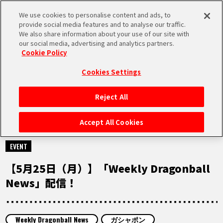
We use cookies to personalise content and ads, to
MEN
provide social media features and to analyse our traffic.
U
We also share information about your use of our site with
our social media, advertising and analytics partners.
Cookie Policy
MOVIE
ムービー
Cookies Settings
Reject All
HOME
Accept All Cookies
2026.05.25
NEWS
EVENT
【5月25日（月）】「Weekly Dragonball
RANKING
News」配信！
MOVIE
Weekly Dragonball News
ガシャポン