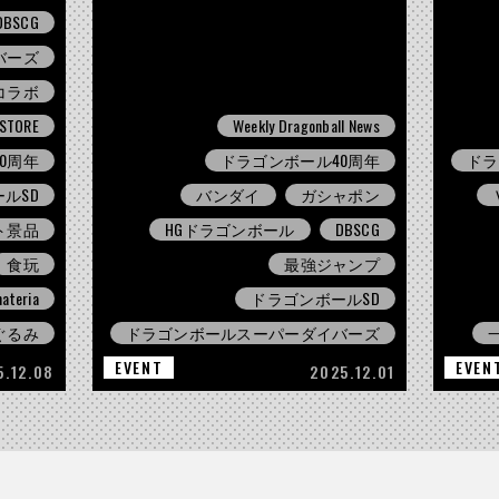
DBSCG
バーズ
コラボ
 STORE
Weekly Dragonball News
0周年
ドラゴンボール40周年
ドラ
ルSD
バンダイ
ガシャポン
ト景品
HGドラゴンボール
DBSCG
食玩
最強ジャンプ
ateria
ドラゴンボールSD
ぐるみ
ドラゴンボールスーパーダイバーズ
EVENT
EVEN
5.12.08
2025.12.01