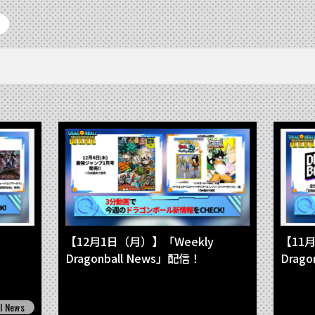
【12月1日（月）】「Weekly
【11月
Dragonball News」配信！
Drag
l News