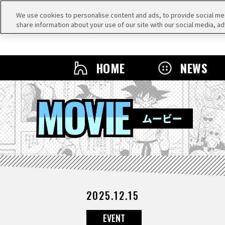
We use cookies to personalise content and ads, to provide social medi
share information about your use of our site with our social media, ad
HOME
NEWS
MOVIE
ムービー
2025.12.15
EVENT