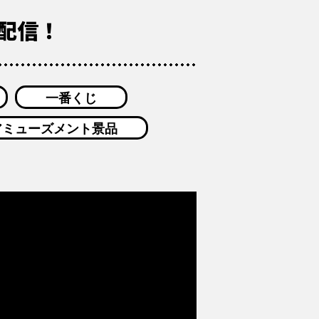
」配信！
一番くじ
アミューズメント景品