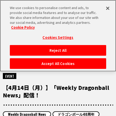
We use cookies to personalise content and ads, to
MEN
provide social media features and to analyse our traffic.
U
We also share information about your use of our site with
our social media, advertising and analytics partners.
Cookie Policy
MOVIE
ムービー
Cookies Settings
Reject All
HOME
Accept All Cookies
2025.04.14
NEWS
EVENT
【4月14日（月）】「Weekly Dragonball
RANKING
News」配信！
MOVIE
Weekly Dragonball News
ドラゴンボール40周年