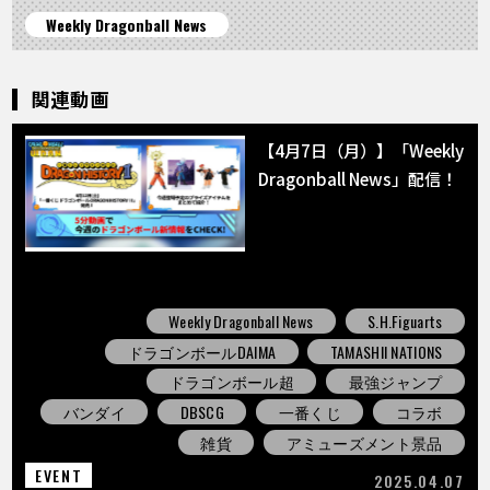
Weekly Dragonball News
関連動画
【4月7日（月）】「Weekly
Dragonball News」配信！
Weekly Dragonball News
S.H.Figuarts
ドラゴンボールDAIMA
TAMASHII NATIONS
ドラゴンボール超
最強ジャンプ
バンダイ
DBSCG
一番くじ
コラボ
雑貨
アミューズメント景品
EVENT
2025.04.07