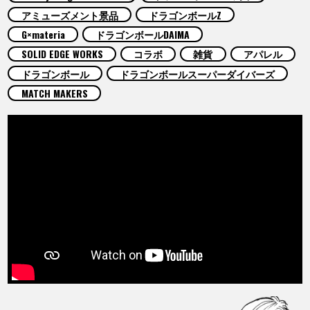
COLUMNS
アミューズメント景品
ドラゴンボールZ
G×materia
ドラゴンボールDAIMA
ABOUT
SOLID EDGE WORKS
コラボ
雑貨
アパレル
ドラゴンボール
ドラゴンボールスーパーダイバーズ
MATCH MAKERS
LANGUAGE
JP
EN
FR
DE
ES