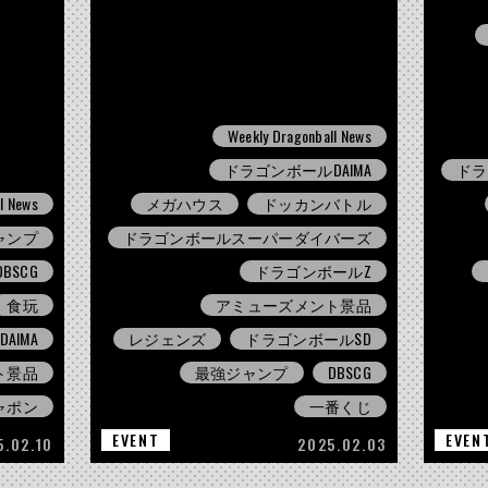
Weekly Dragonball News
ドラゴンボールDAIMA
ドラ
l News
メガハウス
ドッカンバトル
ャンプ
ドラゴンボールスーパーダイバーズ
DBSCG
ドラゴンボールZ
食玩
アミューズメント景品
AIMA
レジェンズ
ドラゴンボールSD
ト景品
最強ジャンプ
DBSCG
ャポン
一番くじ
EVENT
EVEN
5.02.10
2025.02.03