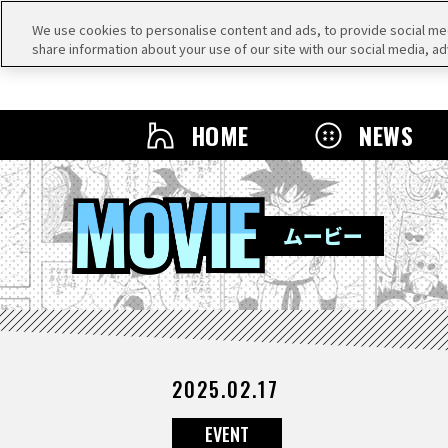
We use cookies to personalise content and ads, to provide social medi
share information about your use of our site with our social media, ad
HOME
NEWS
MOVIE
ムービー
2025.02.17
EVENT