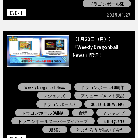
ドラゴンボールSD
EVENT
2025.01.27
【1月20日（月）】
「Weekly Dragonball
News」配信！
Weekly Dragonball News
ドラゴンボール40周年
レジェンズ
アミューズメント景品
ドラゴンボールZ
SOLID EDGE WORKS
ドラゴンボールDAIMA
食玩
Ｖジャンプ
ドラゴンボールスーパーダイバーズ
S.H.Figuarts
DBSCG
とよたろうが描いてみた