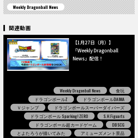
Weekly Dragonball News
関連動画
【1月27日（月）】
「Weekly Dragonball
News」配信！
Weekly Dragonball News
食玩
ドラゴンボールZ
ドラゴンボールDAIMA
Ｖジャンプ
ドラゴンボールスーパーダイバーズ
ドラゴンボール Sparking! ZERO
S.H.Figuarts
ドラゴンボール超カードゲーム
DBSCG
とよたろうが描いてみた
アミューズメント景品