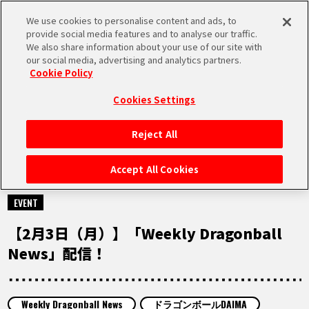
We use cookies to personalise content and ads, to
MEN
provide social media features and to analyse our traffic.
U
We also share information about your use of our site with
our social media, advertising and analytics partners.
Cookie Policy
MOVIE
ムービー
Cookies Settings
Reject All
HOME
Accept All Cookies
2025.02.03
NEWS
EVENT
【2月3日（月）】「Weekly Dragonball
RANKING
News」配信！
MOVIE
Weekly Dragonball News
ドラゴンボールDAIMA