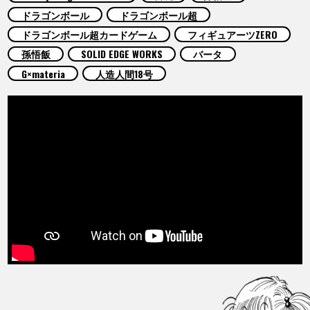
COLUMNS
ドラゴンボール
ドラゴンボール超
ドラゴンボール超カードゲーム
フィギュアーツZERO
ABOUT
孫悟飯
SOLID EDGE WORKS
バータ
G×materia
人造人間18号
LANGUAGE
JP
EN
FR
DE
ES