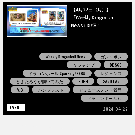
【4月22日（月）】
「Weekly Dragonball
News」配信！
Weekly Dragonball News
ガシャポン
Ｖジャンプ
DBSCG
ドラゴンボール Sparking! ZERO
レジェンズ
とよたろうが描いてみた
SDBH
SAND LAND
VJB
バンプレスト
アミューズメント景品
ドラゴンボールSD
EVENT
2024.04.22