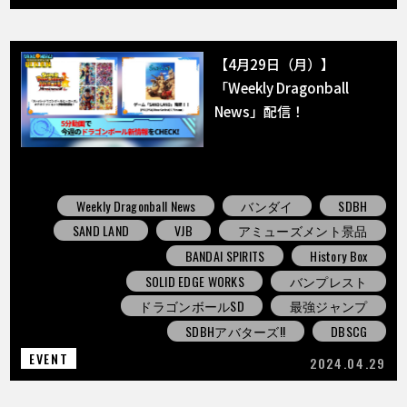
【4月29日（月）】
「Weekly Dragonball
News」配信！
Weekly Dragonball News
バンダイ
SDBH
SAND LAND
VJB
アミューズメント景品
BANDAI SPIRITS
History Box
SOLID EDGE WORKS
バンプレスト
ドラゴンボールSD
最強ジャンプ
SDBHアバターズ!!
DBSCG
EVENT
2024.04.29