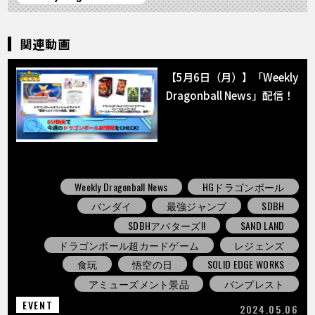
関連動画
【5月6日（月）】「Weekly
Dragonball News」配信！
Weekly Dragonball News
HGドラゴンボール
バンダイ
最強ジャンプ
SDBH
SDBHアバターズ!!
SAND LAND
ドラゴンボール超カードゲーム
レジェンズ
食玩
悟空の日
SOLID EDGE WORKS
アミューズメント景品
バンプレスト
EVENT
2024.05.06