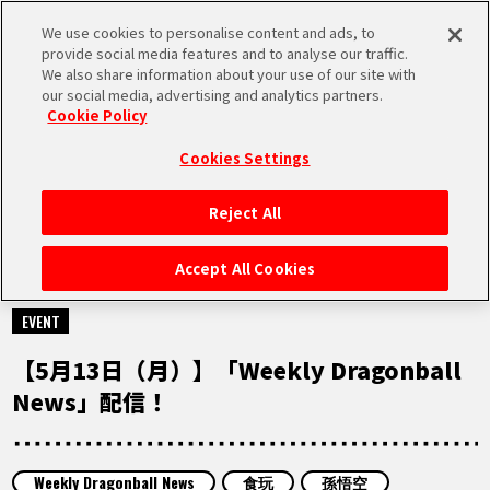
We use cookies to personalise content and ads, to
MEN
provide social media features and to analyse our traffic.
U
We also share information about your use of our site with
our social media, advertising and analytics partners.
Cookie Policy
MOVIE
ムービー
Cookies Settings
Reject All
HOME
Accept All Cookies
2024.05.13
NEWS
EVENT
【5月13日（月）】「Weekly Dragonball
RANKING
News」配信！
MOVIE
Weekly Dragonball News
食玩
孫悟空