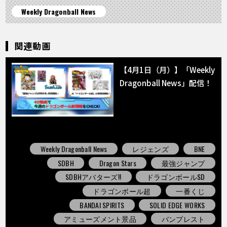
Weekly Dragonball News
関連動画
【4月1日（月）】「Weekly
Dragonball News」配信！
Weekly Dragonball News
レジェンズ
BNE
SDBH
Dragon Stars
最強ジャンプ
SDBHアバターズ!!
ドラゴンボールSD
ドラゴンボール超
一番くじ
BANDAI SPIRITS
SOLID EDGE WORKS
アミューズメント景品
バンプレスト