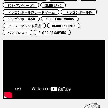
COLUMNS
SDBHアバターズ!!
SAND LAND
ドラゴンボール超カードゲーム
ドラゴンボール超
ABOUT
ドラゴンボールSD
SOLID EDGE WORKS
アミューズメント景品
BANDAI SPIRITS
バンプレスト
BLOOD OF SAIYANS
LANGUAGE
JP
EN
FR
DE
ES