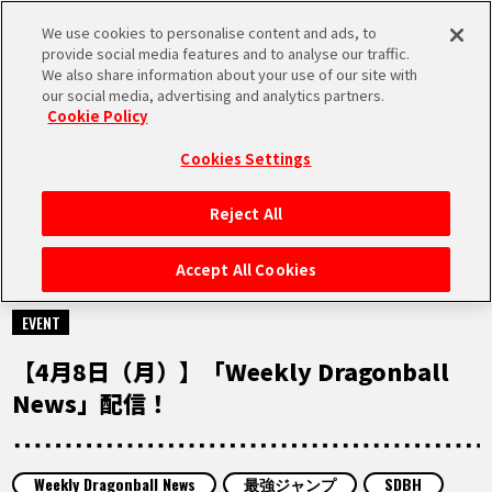
We use cookies to personalise content and ads, to
MEN
provide social media features and to analyse our traffic.
U
We also share information about your use of our site with
our social media, advertising and analytics partners.
Cookie Policy
MOVIE
ムービー
Cookies Settings
Reject All
HOME
Accept All Cookies
2024.04.08
NEWS
EVENT
【4月8日（月）】「Weekly Dragonball
RANKING
News」配信！
MOVIE
Weekly Dragonball News
最強ジャンプ
SDBH