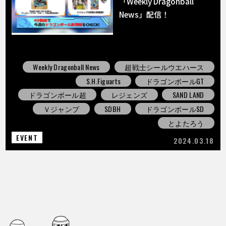
「Weekly Dragonball
News」配信！
Weekly Dragonball News
超戦士シールウエハース
S.H.Figuarts
ドラゴンボールGT
ドラゴンボール超
レジェンズ
SAND LAND
Ｖジャンプ
SDBH
ドラゴンボールSD
とよたろう
EVENT
2024.03.18