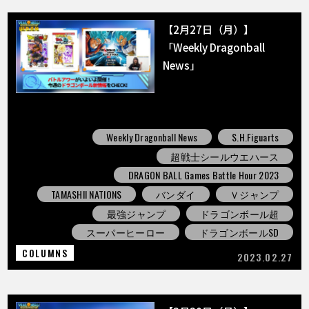
【2月27日（月）】
「Weekly Dragonball
News」
Weekly Dragonball News
S.H.Figuarts
超戦士シールウエハース
DRAGON BALL Games Battle Hour 2023
TAMASHII NATIONS
バンダイ
Ｖジャンプ
最強ジャンプ
ドラゴンボール超
スーパーヒーロー
ドラゴンボールSD
COLUMNS
2023.02.27