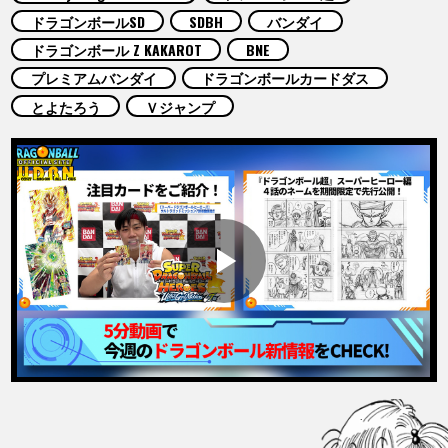
COLUMNS
ドラゴンボールSD
SDBH
バンダイ
ドラゴンボール Z KAKAROT
BNE
ABOUT
プレミアムバンダイ
ドラゴンボールカードダス
とよたろう
Ｖジャンプ
LANGUAGE
JP
EN
FR
DE
ES