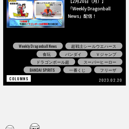
【2月20日（月）】
「Weekly Dragonball
News」配信！
Weekly Dragonball News
超戦士シールウエハース
食玩
バンダイ
Ｖジャンプ
ドラゴンボール超
スーパーヒーロー
BANDAI SPIRITS
一番くじ
フリーザ
COLUMNS
2023.02.20