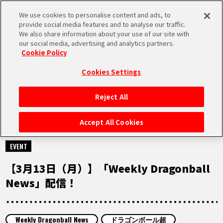
We use cookies to personalise content and ads, to
MEN
provide social media features and to analyse our traffic.
U
We also share information about your use of our site with
our social media, advertising and analytics partners.
Cookie Policy
MOVIE
ムービー
Cookies Settings
Reject All
HOME
Accept All Cookies
2023.03.13
NEWS
EVENT
【3月13日（月）】「Weekly Dragonball
RANKING
News」配信！
MOVIE
Weekly Dragonball News
ドラゴンボール超