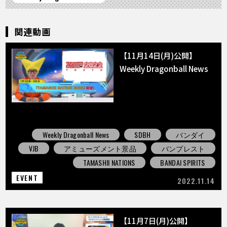
関連動画
【11月14日(月)公開】
Weekly Dragonball News
Weekly Dragonball News
SDBH
バンダイ
VJB
アミューズメント景品
バンプレスト
TAMASHII NATIONS
BANDAI SPIRITS
EVENT
2022.11.14
【11月7日(月)公開】