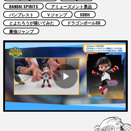
COLUMNS
BANDAI SPIRITS
アミューズメント景品
バンプレスト
Ｖジャンプ
SDBH
ABOUT
とよたろうが描いてみた
ドラゴンボールSD
最強ジャンプ
LANGUAGE
JP
EN
FR
DE
ES