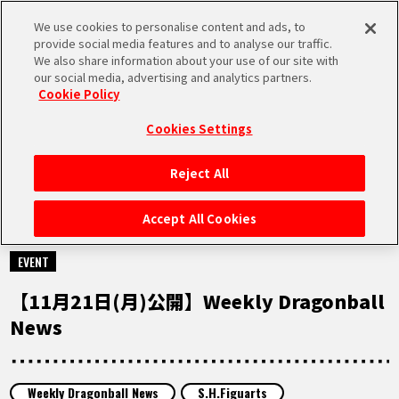
We use cookies to personalise content and ads, to
MEN
provide social media features and to analyse our traffic.
U
We also share information about your use of our site with
our social media, advertising and analytics partners.
Cookie Policy
MOVIE
ムービー
Cookies Settings
Reject All
HOME
Accept All Cookies
2022.11.21
NEWS
EVENT
【11月21日(月)公開】Weekly Dragonball
RANKING
News
MOVIE
Weekly Dragonball News
S.H.Figuarts