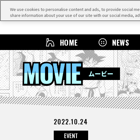
We use cookies to personalise content and ads, to provide social medi
share information about your use of our site with our social media, ad
HOME
NEWS
MOVIE
ムービー
2022.10.24
EVENT