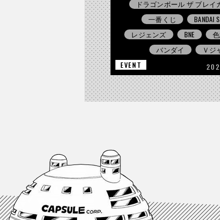
ドラゴンボール ザ ブレイ
一番くじ
BANDAI S
レジェンズ
BNE
色
バンダイ
Ｖジ
EVENT
202