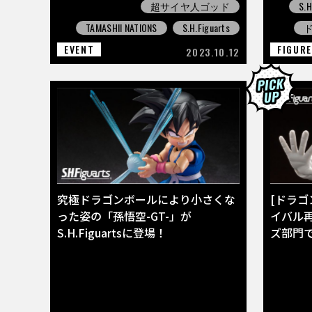
超サイヤ人ゴッド
S.H
TAMASHII NATIONS
S.H.Figuarts
EVENT
FIGUR
2023.10.12
究極ドラゴンボールにより小さくな
[ドラゴン
った姿の「孫悟空-GT-」が
イバル
S.H.Figuartsに登場！
ズ部門で