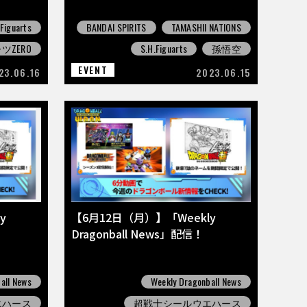
.Figuarts
BANDAI SPIRITS
TAMASHII NATIONS
ZERO
S.H.Figuarts
孫悟空
EVENT
23.06.16
2023.06.15
y
【6月12日（月）】「Weekly
Dragonball News」配信！
all News
Weekly Dragonball News
エハース
超戦士シールウエハース