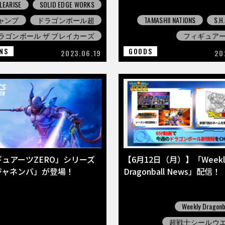
LEARISE
SOLID EDGE WORKS
ャンプ
ドラゴンボール超
TAMASHII NATIONS
S.H
ラゴンボール ザ ブレイカーズ
フィギュアーツ
NS
GOODS
2023.06.19
20
ュアーツZERO」シリーズ
【6月12日（月）】「Weekl
ジャネンバ」が登場！
Dragonball News」配信！
Weekly Dragonb
超戦士シールウ