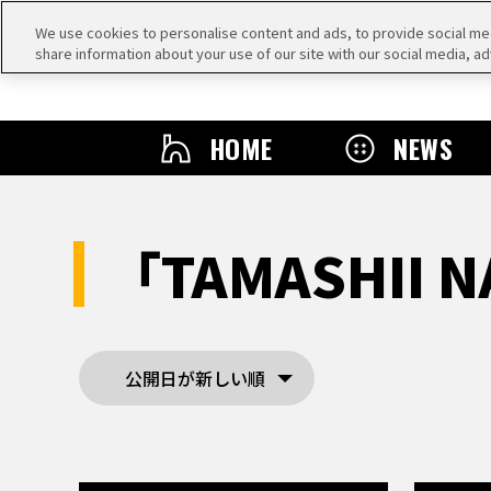
We use cookies to personalise content and ads, to provide social medi
share information about your use of our site with our social media, ad
HOME
NEWS
「TAMASHII
公開日が新しい順