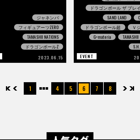
ドラゴンボール ザ ブレ
ジャネンバ
SAND LAND
フィギュアーツZERO
ドラゴンボール超
Ｖ
TAMASHII NATIONS
G×materia
TAMASHII
ドラゴンボールZ
S.H
EVENT
2023.06.15
20
先頭
前へ
1
4
5
6
7
8
次へ
最後
人気タグ