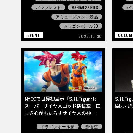
バンプレスト
BANDAI SPIRITS
バ
アミューズメント景品
ドラゴンボールSD
EVENT
COLUM
2023.10.30
NYCCで世界初展示「S.H.Figuarts
S.H.Fi
スーパーサイヤ人ゴッド孫悟空‐正
闘力- 
しき心がもたらすサイヤ人の神‐」
ドラゴンボール超
孫悟空