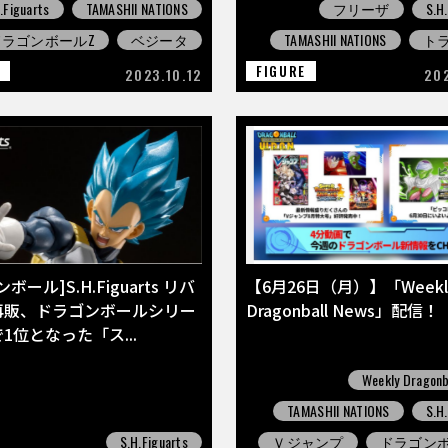
.Figuarts
TAMASHII NATIONS
フリーザ
S.H
ドラゴンボールZ
ベジータ
TAMASHII NATIONS
ト
E
FIGURE
2023.10.12
20
ボール]S.H.Figuarts リバ
【6月26日（月）】「Weekl
再販、ドラゴンボールシリー
Dragonball News」配信！
1位となった「ス...
Weekly Dragonb
TAMASHII NATIONS
S.H
S.H.Figuarts
Ｖジャンプ
ドラゴン