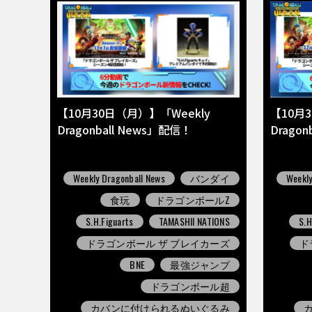
【10月30日（月）】「Weekly
【10月
Dragonball News」配信！
Drago
Weekly Dragonball News
バンダイ
Weekly
食玩
ドラゴンボールZ
S.H.Figuarts
TAMASHII NATIONS
S.H
ドラゴンボール ザ ブレイカーズ
ド
BNE
最強ジャンプ
ドラゴンボール超
カバンに付けられるぬいぐるみ