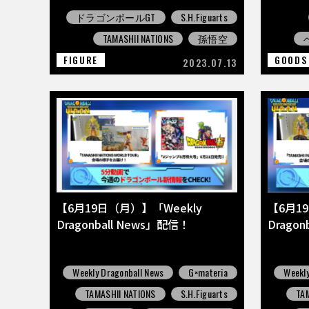
ドラゴンボールGT
S.H.Figuarts
TAMASHII NATIONS
孫悟空
FIGURE
GOODS
2023.07.13
【6月19日（月）】「Weekly
【6月1
Dragonball News」配信！
Drago
Weekly Dragonball News
G×materia
Weekly
TAMASHII NATIONS
S.H.Figuarts
TA