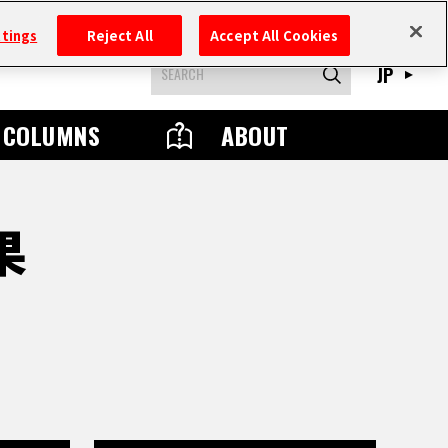
ttings
Reject All
Accept All Cookies
JP
COLUMNS
ABOUT
果