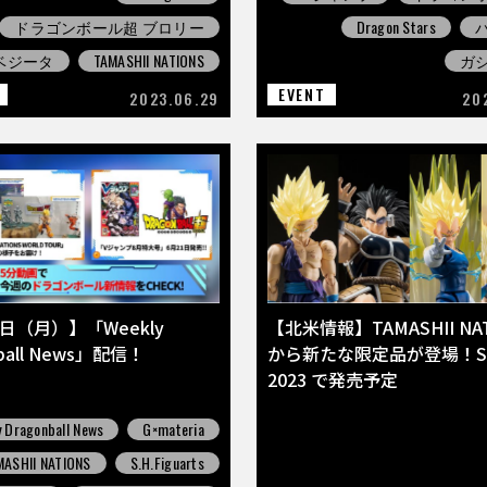
ドラゴンボール超 ブロリー
Dragon Stars
ベジータ
TAMASHII NATIONS
ガ
EVENT
2023.06.29
20
9日（月）】「Weekly
【北米情報】TAMASHII NA
nball News」配信！
から新たな限定品が登場！S
2023 で発売予定
 Dragonball News
G×materia
MASHII NATIONS
S.H.Figuarts