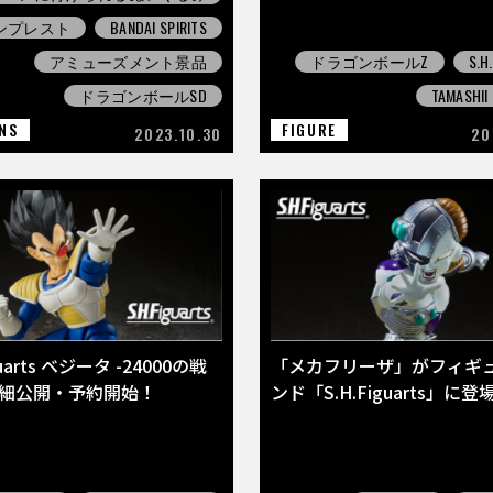
ンプレスト
BANDAI SPIRITS
アミューズメント景品
ドラゴンボールZ
S.H
ドラゴンボールSD
TAMASHII
NS
FIGURE
2023.10.30
20
guarts ベジータ -24000の戦
「メカフリーザ」がフィギ
詳細公開・予約開始！
ンド「S.H.Figuarts」に登