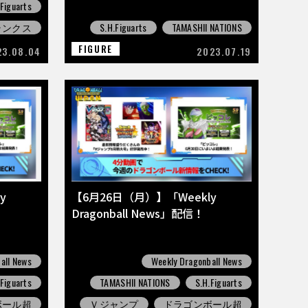
.Figuarts
ランクス
S.H.Figuarts
TAMASHII NATIONS
FIGURE
23.08.04
2023.07.19
y
【6月26日（月）】「Weekly
Dragonball News」配信！
all News
Weekly Dragonball News
.Figuarts
TAMASHII NATIONS
S.H.Figuarts
ボール超
Ｖジャンプ
ドラゴンボール超