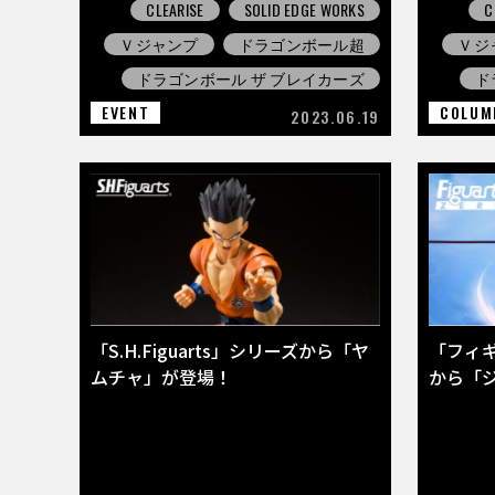
CLEARISE
SOLID EDGE WORKS
C
Ｖジャンプ
ドラゴンボール超
Ｖジ
ドラゴンボール ザ ブレイカーズ
ド
EVENT
COLUM
2023.06.19
「S.H.Figuarts」シリーズから「ヤ
「フィギ
ムチャ」が登場！
から「