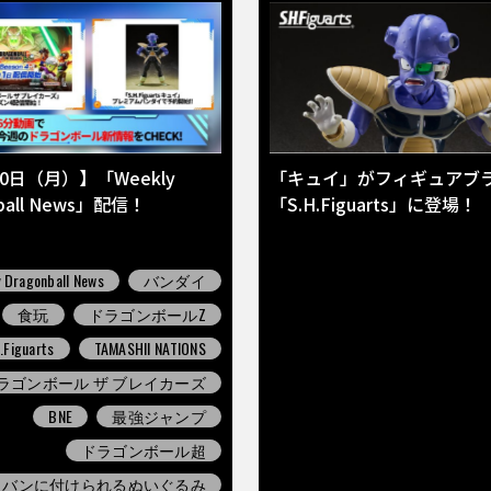
30日（月）】「Weekly
「キュイ」がフィギュアブ
nball News」配信！
「S.H.Figuarts」に登場！
 Dragonball News
バンダイ
食玩
ドラゴンボールZ
.Figuarts
TAMASHII NATIONS
ラゴンボール ザ ブレイカーズ
BNE
最強ジャンプ
ドラゴンボール超
カバンに付けられるぬいぐるみ